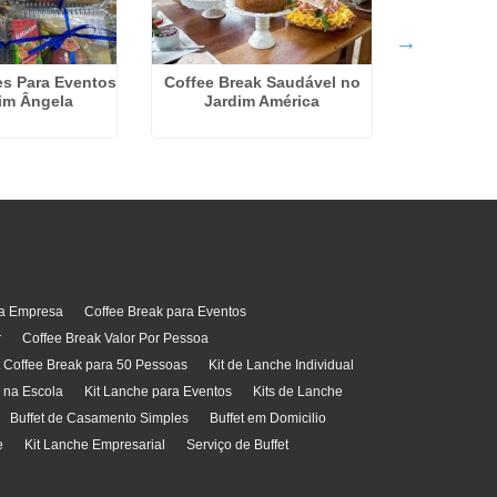
es Para Eventos
Coffee Break Saudável no
im Ângela
Jardim América
Kits De L
ra Empresa
Coffee Break para Eventos
r
Coffee Break Valor Por Pessoa
t Coffee Break para 50 Pessoas
Kit de Lanche Individual
l na Escola
Kit Lanche para Eventos
Kits de Lanche
Buffet de Casamento Simples
Buffet em Domicilio
e
Kit Lanche Empresarial
Serviço de Buffet