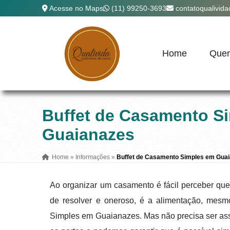
Acesse no Maps
(11) 99250-3693
contatoqualivid
Home
Que
Buffet de Casamento S
Guaianazes
Home
»
Informações
»
Buffet de Casamento Simples em Gua
Ao organizar um casamento é fácil perceber que
de resolver e oneroso, é a alimentação, mes
Simples em Guaianazes. Mas não precisa ser ass