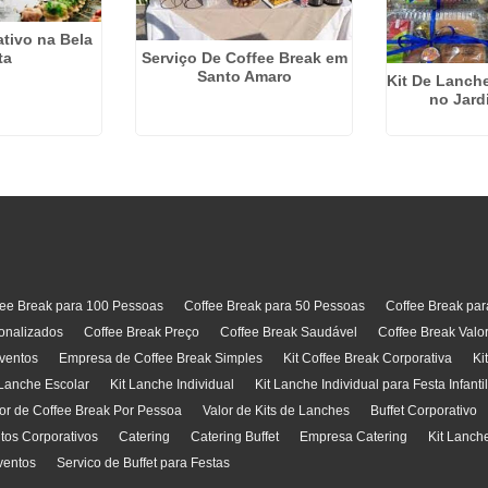
ativo na Bela
Serviço De Coffee Break em
ta
Santo Amaro
Kit De Lanch
no Jard
fee Break para 100 Pessoas
Coffee Break para 50 Pessoas
Coffee Break pa
onalizados
Coffee Break Preço
Coffee Break Saudável
Coffee Break Valo
ventos
Empresa de Coffee Break Simples
Kit Coffee Break Corporativa
Ki
 Lanche Escolar
Kit Lanche Individual
Kit Lanche Individual para Festa Infanti
or de Coffee Break Por Pessoa
Valor de Kits de Lanches
Buffet Corporativo
ntos Corporativos
Catering
Catering Buffet
Empresa Catering
Kit Lanch
ventos
Servico de Buffet para Festas