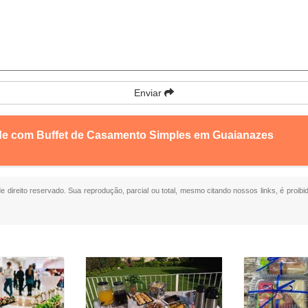
Enviar
nde com Buffet de Casamento Simples em Guaianazes
de direito reservado. Sua reprodução, parcial ou total, mesmo citando nossos links, é proibi