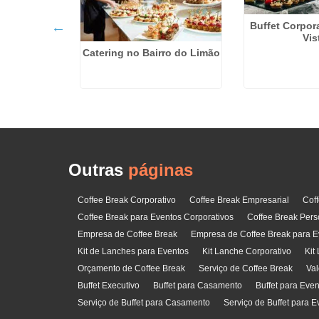
Buffet Corpor
Vis
ara Eventos
Catering no Bairro do Limão
 Parque São
l
Outras
páginas
Coffee Break Corporativo
Coffee Break Empresarial
Cof
Coffee Break para Eventos Corporativos
Coffee Break Pers
Empresa de Coffee Break
Empresa de Coffee Break para E
Kit de Lanches para Eventos
Kit Lanche Corporativo
Kit
Orçamento de Coffee Break
Serviço de Coffee Break
Val
Buffet Executivo
Buffet para Casamento
Buffet para Eve
Serviço de Buffet para Casamento
Serviço de Buffet para E