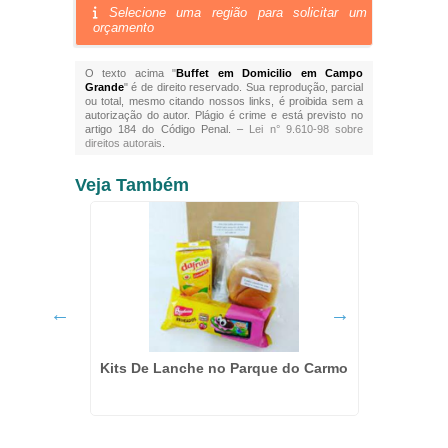
Selecione uma região para solicitar um
orçamento
O texto acima "
Buffet em Domicilio em Campo
Grande
" é de direito reservado. Sua reprodução, parcial
ou total, mesmo citando nossos links, é proibida sem a
autorização do autor. Plágio é crime e está previsto no
artigo 184 do Código Penal. –
Lei n° 9.610-98 sobre
direitos autorais
.
Veja Também
 Parque
Kits De Lanche no Parque do Carmo
Kit Lan