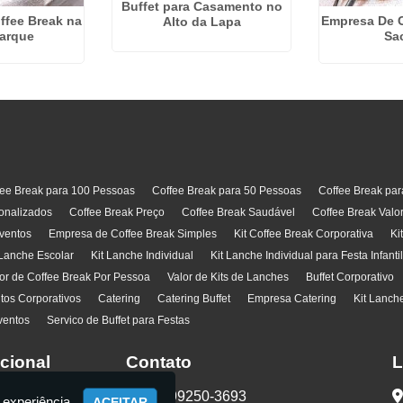
Buffet para Casamento no
ffee Break na
Empresa De C
Alto da Lapa
uarque
Sa
fee Break para 100 Pessoas
Coffee Break para 50 Pessoas
Coffee Break pa
onalizados
Coffee Break Preço
Coffee Break Saudável
Coffee Break Valo
ventos
Empresa de Coffee Break Simples
Kit Coffee Break Corporativa
Ki
 Lanche Escolar
Kit Lanche Individual
Kit Lanche Individual para Festa Infanti
or de Coffee Break Por Pessoa
Valor de Kits de Lanches
Buffet Corporativo
ntos Corporativos
Catering
Catering Buffet
Empresa Catering
Kit Lanch
ventos
Servico de Buffet para Festas
ucional
Contato
L
(11) 99250-3693
 experiência.
ACEITAR