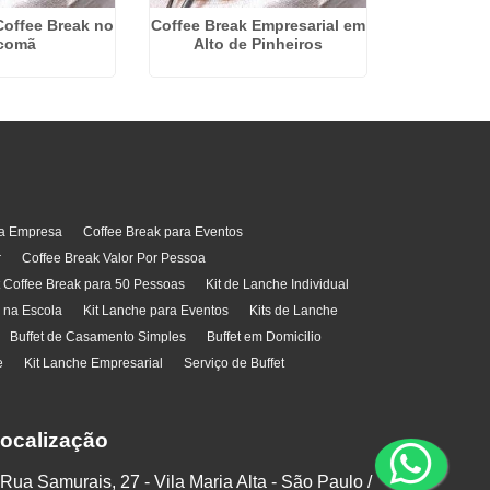
Pessoas
offee Break no
Coffee Break Empresarial em
comã
Alto de Pinheiros
ra Empresa
Coffee Break para Eventos
r
Coffee Break Valor Por Pessoa
t Coffee Break para 50 Pessoas
Kit de Lanche Individual
l na Escola
Kit Lanche para Eventos
Kits de Lanche
Buffet de Casamento Simples
Buffet em Domicilio
e
Kit Lanche Empresarial
Serviço de Buffet
ocalização
Rua Samurais, 27 - Vila Maria Alta - São Paulo /