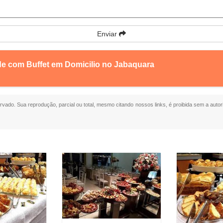
Enviar
de com Buffet em Domicilio no Jabaquara
servado. Sua reprodução, parcial ou total, mesmo citando nossos links, é proibida sem a autor