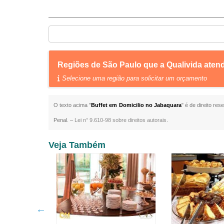
Regiões de São Paulo que a Qualivida aten
Selecione uma região para solicitar um orçamento
O texto acima "
Buffet em Domicilio no Jabaquara
" é de direito re
Penal. –
Lei n° 9.610-98 sobre direitos autorais
.
Veja Também