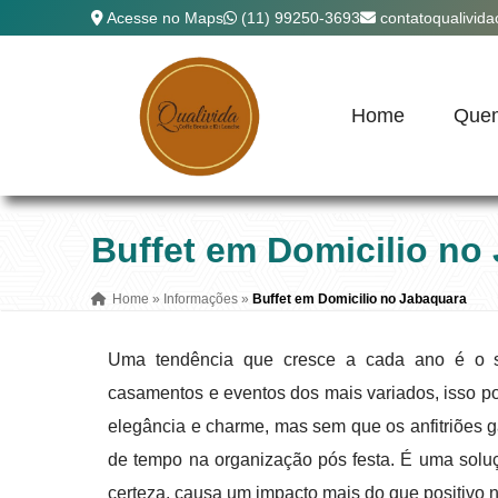
Acesse no Maps
(11) 99250-3693
contatoqualivid
Home
Que
Buffet em Domicilio no
Home
»
Informações
»
Buffet em Domicilio no Jabaquara
Uma tendência que cresce a cada ano é o se
casamentos e eventos dos mais variados, isso p
elegância e charme, mas sem que os anfitriões 
de tempo na organização pós festa. É uma soluç
certeza, causa um impacto mais do que positivo n