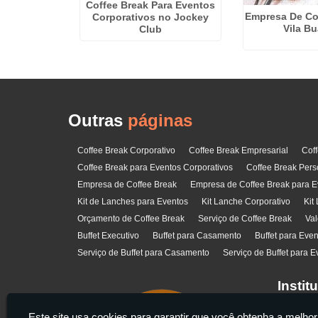
ffet para
Coffee Break Para Eventos
Empresa De Co
gienópolis
Corporativos no Jockey
Vila B
Club
Outras
páginas
Coffee Break Corporativo
Coffee Break Empresarial
Cof
Coffee Break para Eventos Corporativos
Coffee Break Pers
Empresa de Coffee Break
Empresa de Coffee Break para E
Kit de Lanches para Eventos
Kit Lanche Corporativo
Kit
Orçamento de Coffee Break
Serviço de Coffee Break
Val
Buffet Executivo
Buffet para Casamento
Buffet para Eve
Serviço de Buffet para Casamento
Serviço de Buffet para E
Instit
Home
Este site usa cookies para garantir que você obtenha a melhor