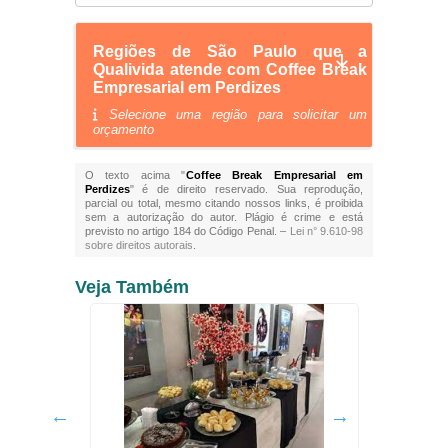
Regiões de São Paulo que a
Qualivida atende com Coffee Break
Empresarial em Perdizes
Selecione uma região para solicitar um
orçamento
O texto acima "
Coffee Break Empresarial em
Perdizes
" é de direito reservado. Sua reprodução,
parcial ou total, mesmo citando nossos links, é proibida
sem a autorização do autor. Plágio é crime e está
previsto no artigo 184 do Código Penal. –
Lei n° 9.610-98
sobre direitos autorais
.
Veja Também