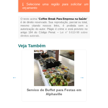
Selecione uma região para solicitar um
orçamento
O texto acima "
Coffee Break Para Empresa na Saúde
"
é de direito reservado. Sua reprodução, parcial ou total,
mesmo citando nossos links, é proibida sem a
autorização do autor. Plágio é crime e está previsto no
artigo 184 do Código Penal. –
Lei n° 9.610-98 sobre
direitos autorais
.
Veja Também
Bu
m
Servico de Buffet para Festas em
Alphaville