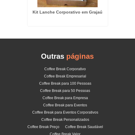
ples na
Kit Lanche Corporativo em Grajaú
Serviço
Outras
páginas
Coffee Break Corporativo
Coffee Break Empresarial
Coffee Break para 100 Pessoas
Coffee Break para 50 Pessoas
Coffee Break para Empresa
Coffee Break para Eventos
Coffee Break para Eventos Corporativos
Coffee Break Personalizados
Coffee Break Preço
Coffee Break Saudável
Coffee Break Valor