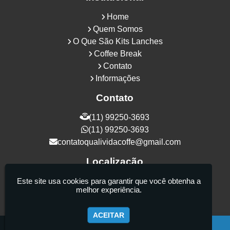
Home
Quem Somos
O Que São Kits Lanches
Coffee Break
Contato
Informações
Contato
(11) 99250-3693
(11) 99250-3693
contatoqualividacoffe@gmail.com
Localização
Rua Samurais, 27 - Vila Maria Alta - São
Este site usa cookies para garantir que você obtenha a
melhor experiência.
Paulo / SP - CEP: 02130-080
ACEITAR