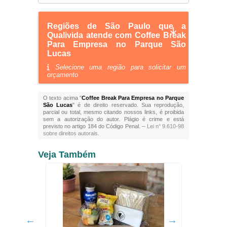
Regiões de São Paulo que a
Qualivida atende com Coffee Break
Para Empresa no Parque São
Lucas
Selecione uma região para solicitar um
orçamento
O texto acima "
Coffee Break Para Empresa no Parque
São Lucas
" é de direito reservado. Sua reprodução,
parcial ou total, mesmo citando nossos links, é proibida
sem a autorização do autor. Plágio é crime e está
previsto no artigo 184 do Código Penal. –
Lei n° 9.610-98
sobre direitos autorais
.
Veja Também