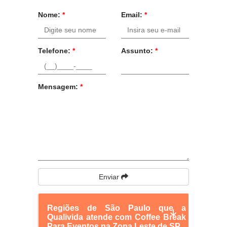
Nome:
*
Email:
*
Telefone:
*
Assunto:
*
Mensagem:
*
Enviar
Regiões de São Paulo que a
Qualivida atende com Coffee Break
Para Eventos na Zona Leste de SP