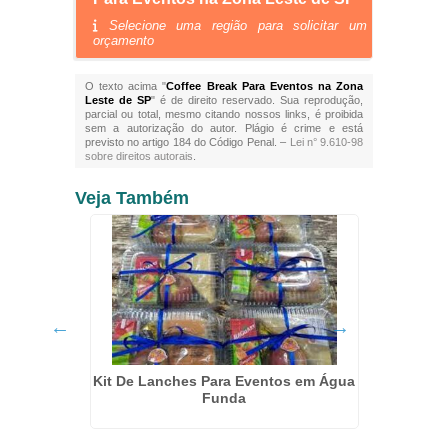
Selecione uma região para solicitar um
orçamento
O texto acima "
Coffee Break Para Eventos na Zona
Leste de SP
" é de direito reservado. Sua reprodução,
parcial ou total, mesmo citando nossos links, é proibida
sem a autorização do autor. Plágio é crime e está
previsto no artigo 184 do Código Penal. –
Lei n° 9.610-98
sobre direitos autorais
.
Veja Também
Coffee
dins
Kit De Lanches Para Eventos em Água
Funda