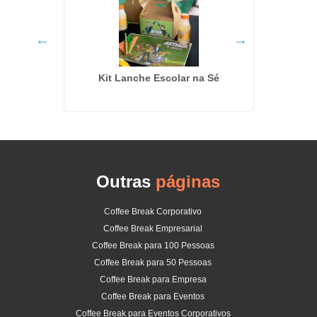
Coff
es na
Kit Lanche Escolar na Sé
Outras
páginas
Coffee Break Corporativo
Coffee Break Empresarial
Coffee Break para 100 Pessoas
Coffee Break para 50 Pessoas
Coffee Break para Empresa
Coffee Break para Eventos
Coffee Break para Eventos Corporativos