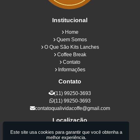
Institucional
Home
Quem Somos
O Que São Kits Lanches
Coffee Break
Contato
Informações
Contato
(11) 99250-3693
(11) 99250-3693
contatoqualividacoffe@gmail.com
Localização
Rua Samurais, 27 - Vila Maria Alta - São
Este site usa cookies para garantir que você obtenha a
melhor experiência.
Paulo / SP - CEP: 02130-080