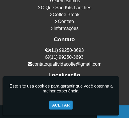
Quem Somos
O Que São Kits Lanches
Coffee Break
Contato
Informações
Contato
(11) 99250-3693
(11) 99250-3693
contatoqualividacoffe@gmail.com
Localização
Rua Samurais, 27 - Vila Maria Alta - São
Este site usa cookies para garantir que você obtenha a
melhor experiência.
Paulo / SP - CEP: 02130-080
ACEITAR