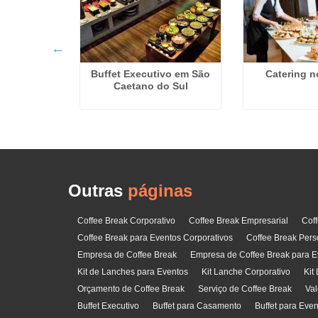
Buffet Executivo em São
Catering n
porativo na
Caetano do Sul
riarca
Outras
páginas
Coffee Break Corporativo
Coffee Break Empresarial
Cof
Coffee Break para Eventos Corporativos
Coffee Break Pers
Empresa de Coffee Break
Empresa de Coffee Break para E
Kit de Lanches para Eventos
Kit Lanche Corporativo
Kit
Orçamento de Coffee Break
Serviço de Coffee Break
Val
Buffet Executivo
Buffet para Casamento
Buffet para Eve