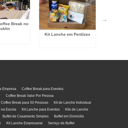
Coffee Brea
offee Break no
em Sa
oklin
Kit Lanche em Perdizes
ra Empresa
Coffee Break para Eventos
r
Coffee Break Valor Por Pessoa
t Coffee Break para 50 Pessoas
Kit de Lanche Individual
l na Escola
Kit Lanche para Eventos
Kits de Lanche
Buffet de Casamento Simples
Buffet em Domicilio
e
Kit Lanche Empresarial
Serviço de Buffet