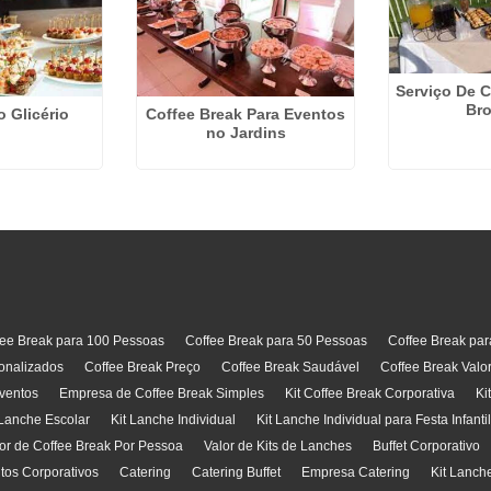
Serviço De C
Bro
o Glicério
Coffee Break Para Eventos
no Jardins
fee Break para 100 Pessoas
Coffee Break para 50 Pessoas
Coffee Break pa
onalizados
Coffee Break Preço
Coffee Break Saudável
Coffee Break Valo
ventos
Empresa de Coffee Break Simples
Kit Coffee Break Corporativa
Ki
 Lanche Escolar
Kit Lanche Individual
Kit Lanche Individual para Festa Infanti
or de Coffee Break Por Pessoa
Valor de Kits de Lanches
Buffet Corporativo
ntos Corporativos
Catering
Catering Buffet
Empresa Catering
Kit Lanch