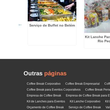
Serviço de Buffet no Belém
audável em
Kit Lanche Pa
hos
Rio Pe
Outras
páginas
Coffee Break Corporativo
Coffee Break Empresarial
Cof
Coffee Break para Eventos Corporativos
Coffee Break Pers
Empresa de Coffee Break
Empresa de Coffee Break para E
Kit de Lanches para Eventos
Kit Lanche Corporativo
Kit
Orçamento de Coffee Break
Serviço de Coffee Break
Val