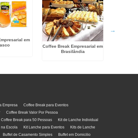
Empresarial em
asco
Coffee Break Empresarial em
Coffee 
Brasilândia
Pessoas n
ra Empresa
Coffee Break para Eventos
r
Coffee Break Valor Por Pessoa
t Coffee Break para 50 Pessoas
Kit de Lanche Individual
l na Escola
Kit Lanche para Eventos
Kits de Lanche
Buffet de Casamento Simples
Buffet em Domicilio