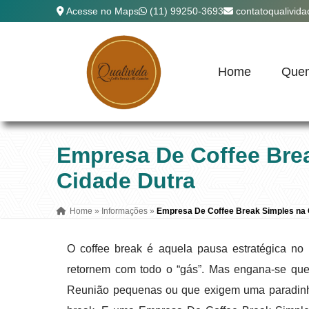
Acesse no Maps
(11) 99250-3693
contatoqualivid
Home
Que
Empresa De Coffee Bre
Cidade Dutra
Home
»
Informações
»
Empresa De Coffee Break Simples na 
O coffee break é aquela pausa estratégica n
retornem com todo o “gás”. Mas engana-se qu
Reunião pequenas ou que exigem uma paradinh