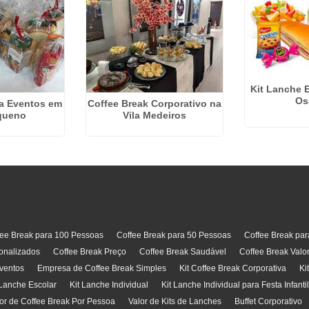
Kit Lanche 
Os
ra Eventos em
Coffee Break Corporativo na
queno
Vila Medeiros
fee Break para 100 Pessoas
Coffee Break para 50 Pessoas
Coffee Break pa
onalizados
Coffee Break Preço
Coffee Break Saudável
Coffee Break Valo
ventos
Empresa de Coffee Break Simples
Kit Coffee Break Corporativa
Ki
 Lanche Escolar
Kit Lanche Individual
Kit Lanche Individual para Festa Infanti
or de Coffee Break Por Pessoa
Valor de Kits de Lanches
Buffet Corporativo