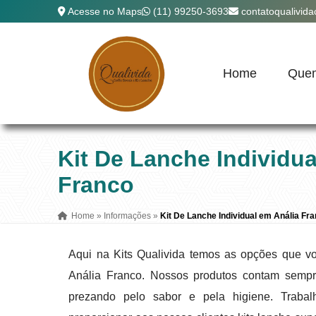
Acesse no Maps
(11) 99250-3693
contatoqualivid
Home
Que
Kit De Lanche Individua
Franco
Home
»
Informações
»
Kit De Lanche Individual em Anália Fr
Aqui na Kits Qualivida temos as opções que vo
Anália Franco. Nossos produtos contam semp
prezando pelo sabor e pela higiene. Trab