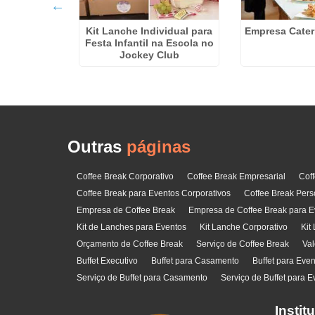
presarial
Kit Lanche Individual para
Empresa Cater
Festa Infantil na Escola no
Jockey Club
Outras
páginas
Coffee Break Corporativo
Coffee Break Empresarial
Cof
Coffee Break para Eventos Corporativos
Coffee Break Pers
Empresa de Coffee Break
Empresa de Coffee Break para E
Kit de Lanches para Eventos
Kit Lanche Corporativo
Kit
Orçamento de Coffee Break
Serviço de Coffee Break
Val
Buffet Executivo
Buffet para Casamento
Buffet para Eve
Serviço de Buffet para Casamento
Serviço de Buffet para E
Instit