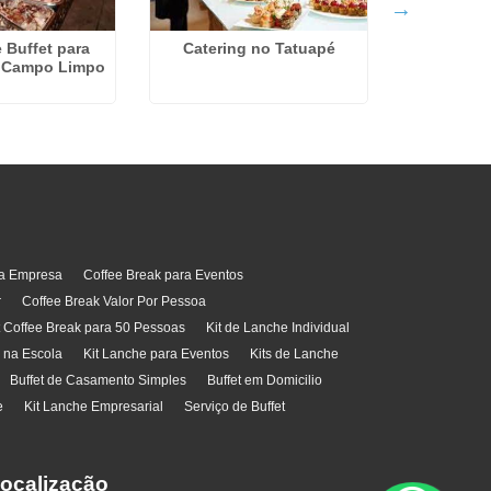
 Buffet para
Catering no Tatuapé
Serviço 
 Campo Limpo
Evento
ra Empresa
Coffee Break para Eventos
r
Coffee Break Valor Por Pessoa
t Coffee Break para 50 Pessoas
Kit de Lanche Individual
l na Escola
Kit Lanche para Eventos
Kits de Lanche
Buffet de Casamento Simples
Buffet em Domicilio
e
Kit Lanche Empresarial
Serviço de Buffet
ocalização