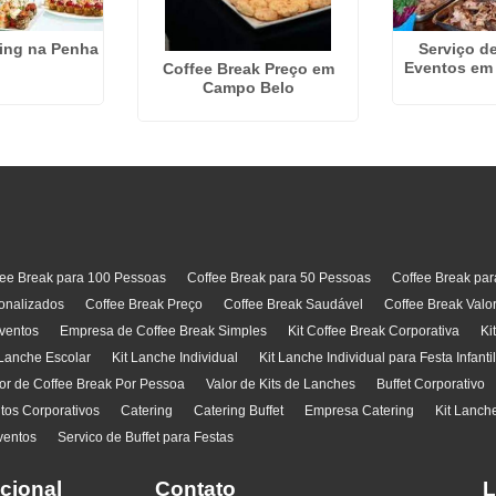
ing na Penha
Serviço de
Eventos em
Coffee Break Preço em
Campo Belo
fee Break para 100 Pessoas
Coffee Break para 50 Pessoas
Coffee Break pa
onalizados
Coffee Break Preço
Coffee Break Saudável
Coffee Break Valo
ventos
Empresa de Coffee Break Simples
Kit Coffee Break Corporativa
Ki
 Lanche Escolar
Kit Lanche Individual
Kit Lanche Individual para Festa Infanti
or de Coffee Break Por Pessoa
Valor de Kits de Lanches
Buffet Corporativo
ntos Corporativos
Catering
Catering Buffet
Empresa Catering
Kit Lanch
ventos
Servico de Buffet para Festas
ucional
Contato
L