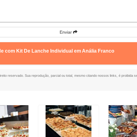
Enviar
de com Kit De Lanche Individual em Anália Franco
ireito reservado. Sua reprodução, parcial ou total, mesmo citando nossos links, é proibida s