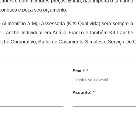
periores e com melhores preços. Então, não importa o tamanho
 conosco e peça seu orçamento.
limentício a Mgl Assessoria (Kits Qualivida) será sempre a
De Lanche Individual em Anália Franco e também Kit Lanche
anche Corporativo, Buffet de Casamento Simples e Serviço De C
Email:
*
Assunto:
*