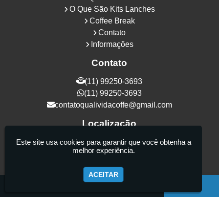
O Que São Kits Lanches
Coffee Break
Contato
Informações
Contato
(11) 99250-3693
(11) 99250-3693
contatoqualividacoffe@gmail.com
Localização
Rua Samurais, 27 - Vila Maria Alta - São
Este site usa cookies para garantir que você obtenha a
melhor experiência.
Paulo / SP - CEP: 02130-080
ACEITAR