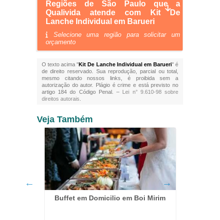
Regiões de São Paulo que a
Qualivida atende com Kit De
Lanche Individual em Barueri
Selecione uma região para solicitar um
orçamento
O texto acima "
Kit De Lanche Individual em Barueri
" é
de direito reservado. Sua reprodução, parcial ou total,
mesmo citando nossos links, é proibida sem a
autorização do autor. Plágio é crime e está previsto no
artigo 184 do Código Penal. –
Lei n° 9.610-98 sobre
direitos autorais
.
Veja Também
Buffet em Domicilio em Boi Mirim
C
ela Vista