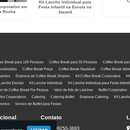
C
Kit Lanche Individual para
orporativo em
Festa Infantil na Escola no
a Rocha
Jaçanã
fee Break para 100 Pessoas
Coffee Break para 50 Pessoas
Coffee Break pa
onalizados
Coffee Break Preço
Coffee Break Saudável
Coffee Break Valo
ventos
Empresa de Coffee Break Simples
Kit Coffee Break Corporativa
Ki
 Lanche Escolar
Kit Lanche Individual
Kit Lanche Individual para Festa Infanti
or de Coffee Break Por Pessoa
Valor de Kits de Lanches
Buffet Corporativo
ntos Corporativos
Catering
Catering Buffet
Empresa Catering
Kit Lanch
ventos
Servico de Buffet para Festas
ucional
Contato
L
(11) 99250-3693