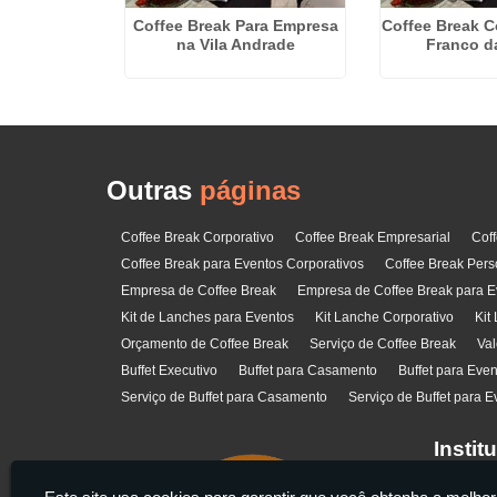
 Eventos
Coffee Break Para Empresa
Coffee Break C
no Jaguaré
na Vila Andrade
Franco d
Outras
páginas
Coffee Break Corporativo
Coffee Break Empresarial
Cof
Coffee Break para Eventos Corporativos
Coffee Break Pers
Empresa de Coffee Break
Empresa de Coffee Break para E
Kit de Lanches para Eventos
Kit Lanche Corporativo
Kit
Orçamento de Coffee Break
Serviço de Coffee Break
Val
Buffet Executivo
Buffet para Casamento
Buffet para Eve
Serviço de Buffet para Casamento
Serviço de Buffet para E
Instit
Home