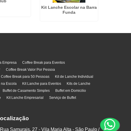
lub
Kit Lanche Escolar na Barra
Coffee B
Funda
Lauza
ra Empresa
Coffee Break para Eventos
r
Coffee Break Valor Por Pessoa
t Coffee Break para 50 Pessoas
Kit de Lanche Individual
l na Escola
Kit Lanche para Eventos
Kits de Lanche
Buffet de Casamento Simples
Buffet em Domicilio
e
Kit Lanche Empresarial
Serviço de Buffet
ocalização
Rua Samurais, 27 - Vila Maria Alta - São Paulo /