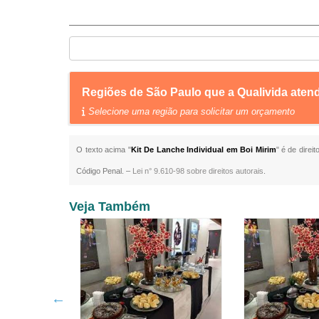
Regiões de São Paulo que a Qualivida atend
Selecione uma região para solicitar um orçamento
O texto acima "
Kit De Lanche Individual em Boi Mirim
" é de direi
Código Penal. –
Lei n° 9.610-98 sobre direitos autorais
.
Veja Também