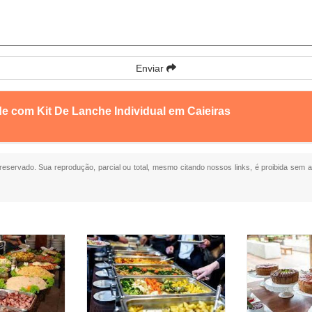
Enviar
e com Kit De Lanche Individual em Caieiras
o reservado. Sua reprodução, parcial ou total, mesmo citando nossos links, é proibida sem a