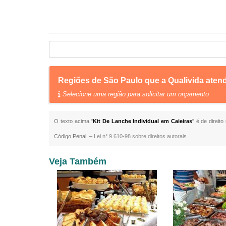
Regiões de São Paulo que a Qualivida atend
Selecione uma região para solicitar um orçamento
O texto acima "
Kit De Lanche Individual em Caieiras
" é de direit
Código Penal. –
Lei n° 9.610-98 sobre direitos autorais
.
Veja Também