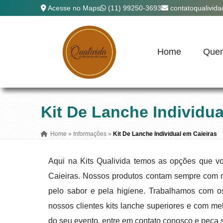
Acesse no Maps
(11) 99250-3693
contatoqualivid
Home
Que
Kit De Lanche Individua
Home
»
Informações
»
Kit De Lanche Individual em Caieiras
Aqui na Kits Qualivida temos as opções que vo
Caieiras. Nossos produtos contam sempre com 
pelo sabor e pela higiene. Trabalhamos com o
nossos clientes kits lanche superiores e com m
do seu evento, entre em contato conosco e peça 