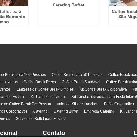
Catering Buffet
Buffet para
Coffee Brea
ão Bernardo
São Migu
ampo
fee Break para 100 Pessoas
Coffee Break para 50 Pessoas
Coffee Break pa
onalizados
Coffee Break Preço
Coffee Break Saudável
Coffee Break Valo
ventos
Empresa de Coffee Break Simples
Kit Coffee Break Corporativa
Ki
 Lanche Escolar
Kit Lanche Individual
Kit Lanche Individual para Festa Infanti
or de Coffee Break Por Pessoa
Valor de Kits de Lanches
Buffet Corporativo
ntos Corporativos
Catering
Catering Buffet
Empresa Catering
Kit Lanch
ventos
Servico de Buffet para Festas
ucional
Contato
L