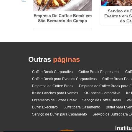
Serviço de 
ee Break em
Empresa De Coffee Break em
Eventos em S
ília
São Bernardo do Campo
do C
Outras
páginas
Coffee Break Corporativo
Coffee Break Empresarial
Cof
Coffee Break para Eventos Corporativos
Coffee Break Pers
Empresa de Coffee Break
Empresa de Coffee Break para E
Kit de Lanches para Eventos
Kit Lanche Corporativo
Kit
Orçamento de Coffee Break
Serviço de Coffee Break
Val
Buffet Executivo
Buffet para Casamento
Buffet para Eve
Serviço de Buffet para Casamento
Serviço de Buffet para E
Instit