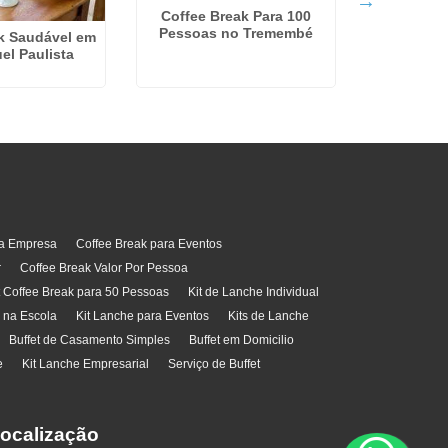
Coffee Break Para 100
Pessoas no Tremembé
k Saudável em
Serviço 
el Paulista
Casamen
ra Empresa
Coffee Break para Eventos
r
Coffee Break Valor Por Pessoa
t Coffee Break para 50 Pessoas
Kit de Lanche Individual
l na Escola
Kit Lanche para Eventos
Kits de Lanche
Buffet de Casamento Simples
Buffet em Domicilio
e
Kit Lanche Empresarial
Serviço de Buffet
ocalização