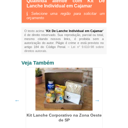
Qualivida atende com Kit De
Lanche Individual em Cajamar
Selecione uma região para solicitar um
orçamento
O texto acima "
Kit De Lanche Individual em Cajamar
"
é de direito reservado. Sua reprodução, parcial ou total,
mesmo citando nossos links, é proibida sem a
autorização do autor. Plágio é crime e está previsto no
artigo 184 do Código Penal. –
Lei n° 9.610-98 sobre
direitos autorais
.
Veja Também
em São
Kit Lanche Corporativo na Zona Oeste
Kit De
de SP