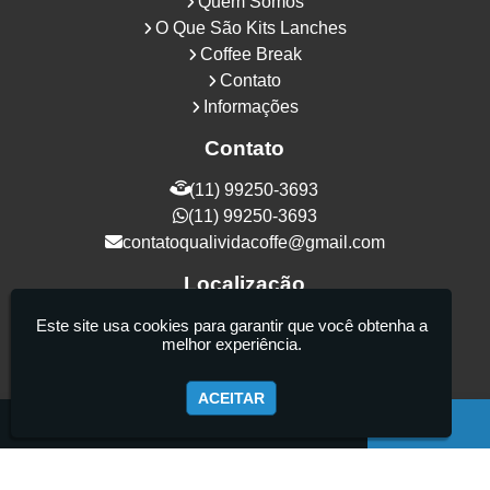
Quem Somos
O Que São Kits Lanches
Coffee Break
Contato
Informações
Contato
(11) 99250-3693
(11) 99250-3693
contatoqualividacoffe@gmail.com
Localização
Rua Samurais, 27 - Vila Maria Alta - São
Este site usa cookies para garantir que você obtenha a
melhor experiência.
Paulo / SP - CEP: 02130-080
ACEITAR