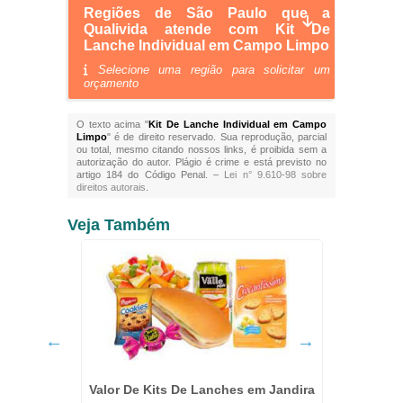
Regiões de São Paulo que a
Qualivida atende com Kit De
Lanche Individual em Campo Limpo
Selecione uma região para solicitar um
orçamento
O texto acima "
Kit De Lanche Individual em Campo
Limpo
" é de direito reservado. Sua reprodução, parcial
ou total, mesmo citando nossos links, é proibida sem a
autorização do autor. Plágio é crime e está previsto no
artigo 184 do Código Penal. –
Lei n° 9.610-98 sobre
direitos autorais
.
Veja Também
em Embu
Valor De Kits De Lanches em Jandira
Empresa