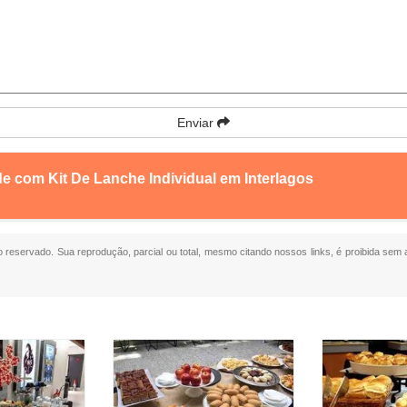
Enviar
e com Kit De Lanche Individual em Interlagos
to reservado. Sua reprodução, parcial ou total, mesmo citando nossos links, é proibida sem a