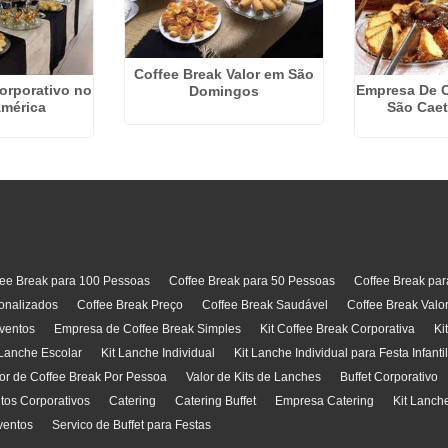
Coffee Break Valor em São
orporativo no
Empresa De C
Domingos
América
São Caet
fee Break para 100 Pessoas
Coffee Break para 50 Pessoas
Coffee Break pa
onalizados
Coffee Break Preço
Coffee Break Saudável
Coffee Break Valo
ventos
Empresa de Coffee Break Simples
Kit Coffee Break Corporativa
Ki
 Lanche Escolar
Kit Lanche Individual
Kit Lanche Individual para Festa Infanti
or de Coffee Break Por Pessoa
Valor de Kits de Lanches
Buffet Corporativo
ntos Corporativos
Catering
Catering Buffet
Empresa Catering
Kit Lanch
ventos
Servico de Buffet para Festas