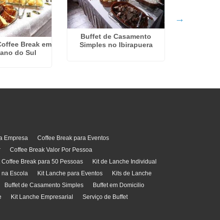
Buffet de Casamento
offee Break em
Coffee Bre
Simples no Ibirapuera
ano do Sul
San
ra Empresa
Coffee Break para Eventos
r
Coffee Break Valor Por Pessoa
t Coffee Break para 50 Pessoas
Kit de Lanche Individual
l na Escola
Kit Lanche para Eventos
Kits de Lanche
Buffet de Casamento Simples
Buffet em Domicilio
e
Kit Lanche Empresarial
Serviço de Buffet