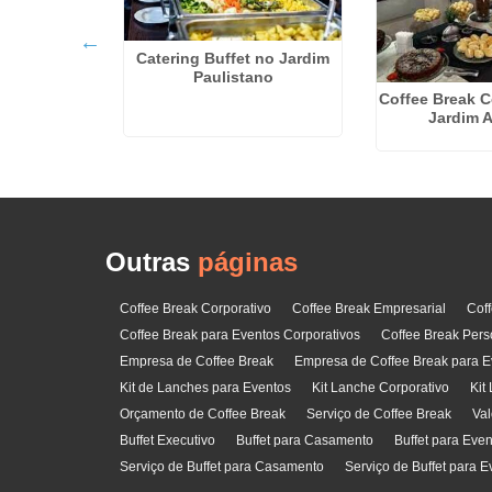
Catering Buffet no Jardim
Paulistano
Coffee Break C
 Preço na
Jardim 
ade
Outras
páginas
Coffee Break Corporativo
Coffee Break Empresarial
Cof
Coffee Break para Eventos Corporativos
Coffee Break Pers
Empresa de Coffee Break
Empresa de Coffee Break para E
Kit de Lanches para Eventos
Kit Lanche Corporativo
Kit
Orçamento de Coffee Break
Serviço de Coffee Break
Val
Buffet Executivo
Buffet para Casamento
Buffet para Eve
Serviço de Buffet para Casamento
Serviço de Buffet para E