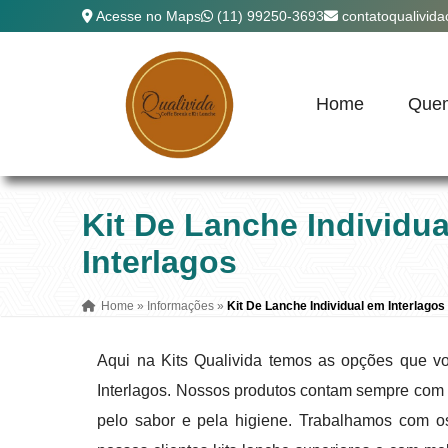
Acesse no Maps
(11) 99250-3693
contatoqualivid
Home
Que
Kit De Lanche Individu
Interlagos
Home
»
Informações
»
Kit De Lanche Individual em Interlagos
Aqui na Kits Qualivida temos as opções que vo
Interlagos. Nossos produtos contam sempre com
pelo sabor e pela higiene. Trabalhamos com o