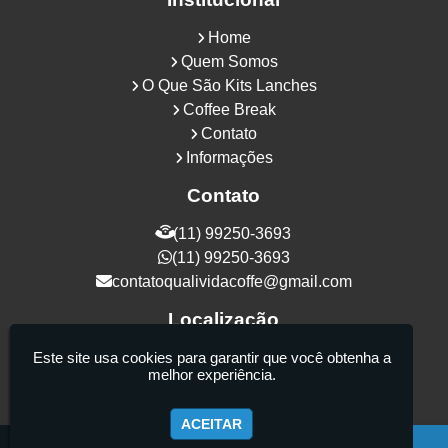
Home
Quem Somos
O Que São Kits Lanches
Coffee Break
Contato
Informações
Contato
(11) 99250-3693
(11) 99250-3693
contatoqualividacoffe@gmail.com
Localização
Rua Samurais, 27 - Vila Maria Alta - São
Este site usa cookies para garantir que você obtenha a
melhor experiência.
Paulo / SP - CEP: 02130-080
ACEITAR