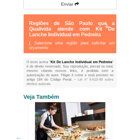
Enviar
Regiões de São Paulo que a
Qualivida atende com Kit De
Lanche Individual em Pedreira
Selecione uma região para solicitar um
orçamento
O texto acima "
Kit De Lanche Individual em Pedreira
"
é de direito reservado. Sua reprodução, parcial ou total,
mesmo citando nossos links, é proibida sem a
autorização do autor. Plágio é crime e está previsto no
artigo 184 do Código Penal. –
Lei n° 9.610-98 sobre
direitos autorais
.
Veja Também