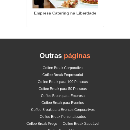
oas em
Empresa Catering na Liberdade
Kit La
Outras
páginas
Coffee Break Corporativo
Coffee Break Empresarial
Coffee Break para 100 Pessoas
Coffee Break para 50 Pessoas
Coffee Break para Empresa
Coffee Break para Eventos
Coffee Break para Eventos Corporativos
Coffee Break Personalizados
Coffee Break Preço
Coffee Break Saudável