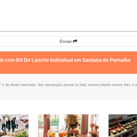
Enviar
de com Kit De Lanche Individual em Santana de Parnaíba
a
" é de direito reservado. Sua reprodução, parcial ou total, mesmo citando nossos links, é 