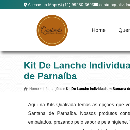
Acesse no Maps
(11) 99250-3693
contatoqualivid
Home
Que
Kit De Lanche Individu
de Parnaíba
Home
»
Informações
»
Kit De Lanche Individual em Santana d
Aqui na Kits Qualivida temos as opções que vo
Santana de Parnaíba. Nossos produtos con
embalados, prezando pelo sabor e pela higiene