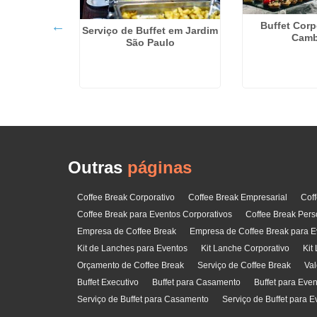
Buffet Corp
Serviço de Buffet em Jardim
Camb
São Paulo
ara Eventos
 na Vila
ue
Outras
páginas
Coffee Break Corporativo
Coffee Break Empresarial
Cof
Coffee Break para Eventos Corporativos
Coffee Break Pers
Empresa de Coffee Break
Empresa de Coffee Break para E
Kit de Lanches para Eventos
Kit Lanche Corporativo
Kit
Orçamento de Coffee Break
Serviço de Coffee Break
Val
Buffet Executivo
Buffet para Casamento
Buffet para Eve
Serviço de Buffet para Casamento
Serviço de Buffet para E