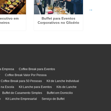
xecutivo em
Buffet para Eventos
Buffet
heiros
Corporativos no Glicério
Corporat
Ti
ra Empresa
Coffee Break para Eventos
r
Coffee Break Valor Por Pessoa
t Coffee Break para 50 Pessoas
Kit de Lanche Individual
l na Escola
Kit Lanche para Eventos
Kits de Lanche
Buffet de Casamento Simples
Buffet em Domicilio
e
Kit Lanche Empresarial
Serviço de Buffet