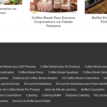
orativo no
uci
Coffee Break Para Eventos
Buffet E
Corporativos na Cidade
Pin
Patriarca
fee Break para 100 Pessoas
Coffee Break para 50 Pessoas
Coffee Break pa
onalizados
Coffee Break Preço
Coffee Break Saudável
Coffee Break Valo
ventos
Empresa de Coffee Break Simples
Kit Coffee Break Corporativa
Ki
 Lanche Escolar
Kit Lanche Individual
Kit Lanche Individual para Festa Infanti
or de Coffee Break Por Pessoa
Valor de Kits de Lanches
Buffet Corporativo
ntos Corporativos
Catering
Catering Buffet
Empresa Catering
Kit Lanch
ventos
Servico de Buffet para Festas