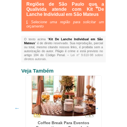
Regiões de São Paulo que a
Qualivida atende com Kit De
Lanche Individual em São Mateus
Selecione uma região para solicitar um
orçamento
O texto acima "
Kit De Lanche Individual em São
Mateus
" é de direito reservado. Sua reprodução, parcial
ou total, mesmo citando nossos links, é proibida sem a
autorização do autor. Plágio é crime e está previsto no
artigo 184 do Código Penal. –
Lei n° 9.610-98 sobre
direitos autorais
.
Veja Também
os na
Coffee Break Para Eventos
Coffe