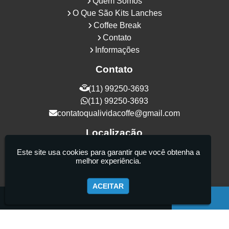
Quem Somos
O Que São Kits Lanches
Coffee Break
Contato
Informações
Contato
(11) 99250-3693
(11) 99250-3693
contatoqualividacoffe@gmail.com
Localização
Rua Samurais, 27 - Vila Maria Alta - São
Este site usa cookies para garantir que você obtenha a
melhor experiência.
Paulo / SP - CEP: 02130-080
ACEITAR