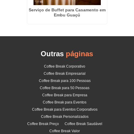
tas em
Serviço de Buffet para Casamento em
Kit L
Embu Guaçú
Outras
páginas
Coffee Break Corporativo
Coffee Break Empresarial
Coffee Break para 100 Pessoas
Coffee Break para 50 Pessoas
Coffee Break para Empresa
Coffee Break para Eventos
Coffee Break para Eventos Corporativos
Coffee Break Personalizados
Coffee Break Preço
Coffee Break Saudável
Coffee Break Valor