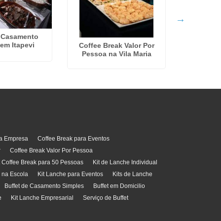
e Casamento
Serviço 
em Itapevi
Eventos n
Coffee Break Valor Por
Pessoa na Vila Maria
ra Empresa
Coffee Break para Eventos
r
Coffee Break Valor Por Pessoa
t Coffee Break para 50 Pessoas
Kit de Lanche Individual
l na Escola
Kit Lanche para Eventos
Kits de Lanche
Buffet de Casamento Simples
Buffet em Domicilio
e
Kit Lanche Empresarial
Serviço de Buffet