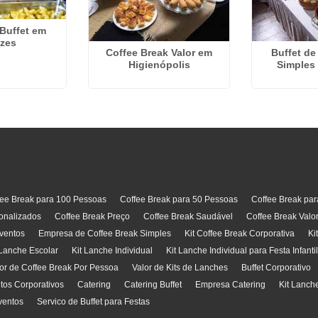
 Buffet em
izes
Coffee Break Valor em
Buffet d
Higienópolis
Simples 
fee Break para 100 Pessoas
Coffee Break para 50 Pessoas
Coffee Break pa
onalizados
Coffee Break Preço
Coffee Break Saudável
Coffee Break Valo
ventos
Empresa de Coffee Break Simples
Kit Coffee Break Corporativa
Ki
 Lanche Escolar
Kit Lanche Individual
Kit Lanche Individual para Festa Infanti
or de Coffee Break Por Pessoa
Valor de Kits de Lanches
Buffet Corporativo
ntos Corporativos
Catering
Catering Buffet
Empresa Catering
Kit Lanch
ventos
Servico de Buffet para Festas