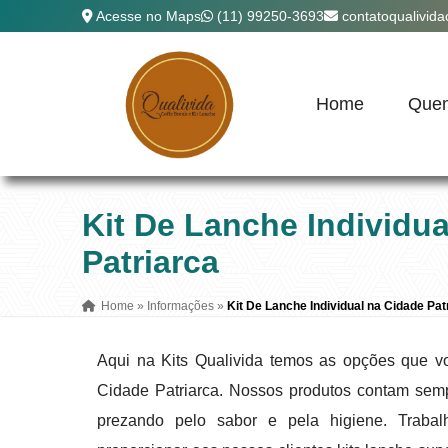
Acesse no Maps
(11) 99250-3693
contatoqualivid
Home
Que
Kit De Lanche Individu
Patriarca
Home
»
Informações
»
Kit De Lanche Individual na Cidade Pat
Aqui na Kits Qualivida temos as opções que vo
Cidade Patriarca. Nossos produtos contam se
prezando pelo sabor e pela higiene. Trab