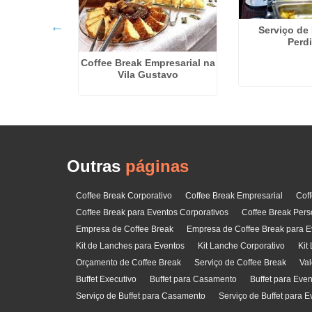
Serviço de
Perd
resarial na
ade
Coffee Break Empresarial na
Vila Gustavo
Outras
páginas
Coffee Break Corporativo
Coffee Break Empresarial
Cof
Coffee Break para Eventos Corporativos
Coffee Break Pers
Empresa de Coffee Break
Empresa de Coffee Break para E
Kit de Lanches para Eventos
Kit Lanche Corporativo
Kit
Orçamento de Coffee Break
Serviço de Coffee Break
Val
Buffet Executivo
Buffet para Casamento
Buffet para Eve
Serviço de Buffet para Casamento
Serviço de Buffet para E