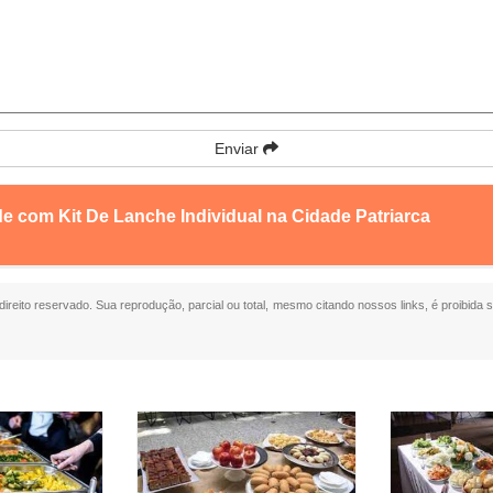
Enviar
e com Kit De Lanche Individual na Cidade Patriarca
 direito reservado. Sua reprodução, parcial ou total, mesmo citando nossos links, é proibida 