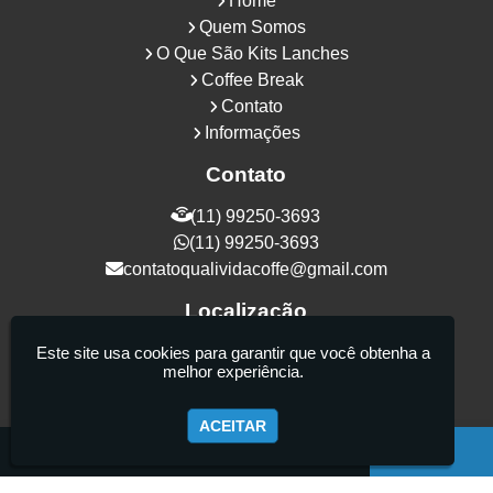
Home
Quem Somos
O Que São Kits Lanches
Coffee Break
Contato
Informações
Contato
(11) 99250-3693
(11) 99250-3693
contatoqualividacoffe@gmail.com
Localização
Rua Samurais, 27 - Vila Maria Alta - São
Este site usa cookies para garantir que você obtenha a
melhor experiência.
Paulo / SP - CEP: 02130-080
ACEITAR