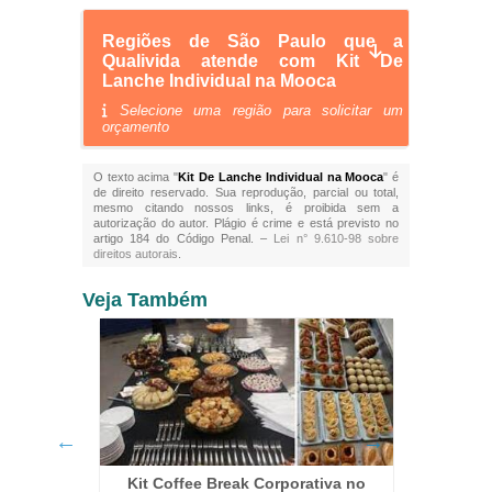
Regiões de São Paulo que a
Qualivida atende com Kit De
Lanche Individual na Mooca
Selecione uma região para solicitar um
orçamento
O texto acima "
Kit De Lanche Individual na Mooca
" é
de direito reservado. Sua reprodução, parcial ou total,
mesmo citando nossos links, é proibida sem a
autorização do autor. Plágio é crime e está previsto no
artigo 184 do Código Penal. –
Lei n° 9.610-98 sobre
direitos autorais
.
Veja Também
Kit Coffee Break Corporativa no