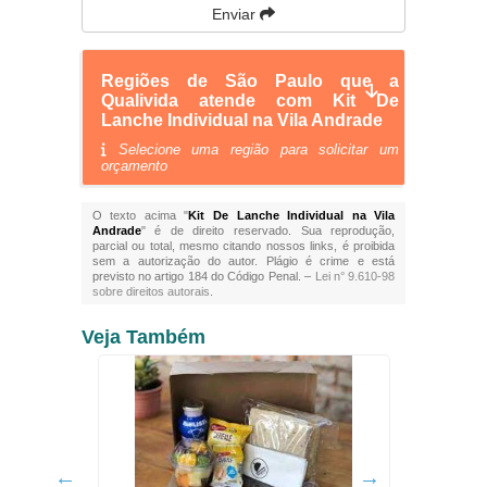
Enviar
Regiões de São Paulo que a
Qualivida atende com Kit De
Lanche Individual na Vila Andrade
Selecione uma região para solicitar um
orçamento
O texto acima "
Kit De Lanche Individual na Vila
Andrade
" é de direito reservado. Sua reprodução,
parcial ou total, mesmo citando nossos links, é proibida
sem a autorização do autor. Plágio é crime e está
previsto no artigo 184 do Código Penal. –
Lei n° 9.610-98
sobre direitos autorais
.
Veja Também