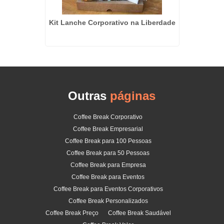
na Vila
Kit Lanche Corporativo na Liberdade
Coffe
Outras
páginas
Coffee Break Corporativo
Coffee Break Empresarial
Coffee Break para 100 Pessoas
Coffee Break para 50 Pessoas
Coffee Break para Empresa
Coffee Break para Eventos
Coffee Break para Eventos Corporativos
Coffee Break Personalizados
Coffee Break Preço
Coffee Break Saudável