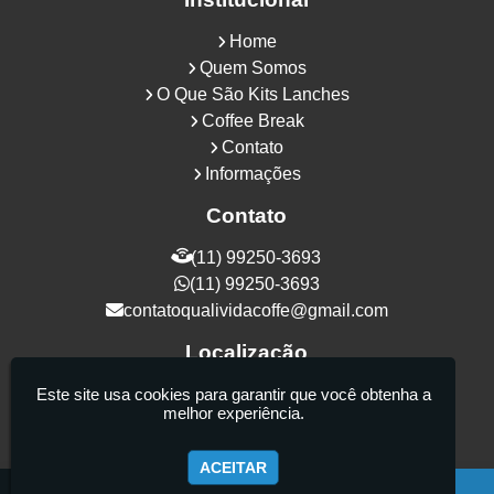
Home
Quem Somos
O Que São Kits Lanches
Coffee Break
Contato
Informações
Contato
(11) 99250-3693
(11) 99250-3693
contatoqualividacoffe@gmail.com
Localização
Rua Samurais, 27 - Vila Maria Alta - São
Este site usa cookies para garantir que você obtenha a
melhor experiência.
Paulo / SP - CEP: 02130-080
ACEITAR