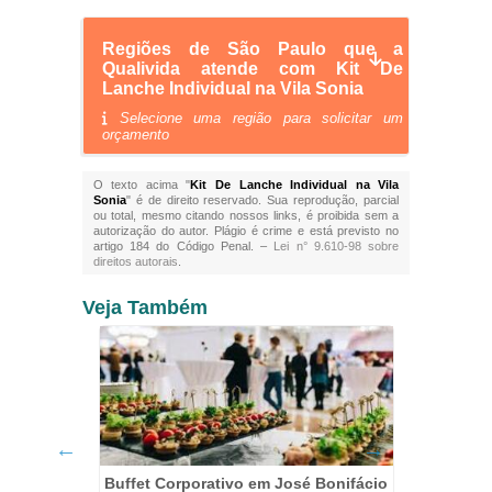
Regiões de São Paulo que a
Qualivida atende com Kit De
Lanche Individual na Vila Sonia
Selecione uma região para solicitar um
orçamento
O texto acima "
Kit De Lanche Individual na Vila
Sonia
" é de direito reservado. Sua reprodução, parcial
ou total, mesmo citando nossos links, é proibida sem a
autorização do autor. Plágio é crime e está previsto no
artigo 184 do Código Penal. –
Lei n° 9.610-98 sobre
direitos autorais
.
Veja Também
Buffet Corporativo em José Bonifácio