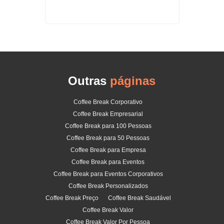
 Centro
Coffe
Outras
páginas
Coffee Break Corporativo
Coffee Break Empresarial
Coffee Break para 100 Pessoas
Coffee Break para 50 Pessoas
Coffee Break para Empresa
Coffee Break para Eventos
Coffee Break para Eventos Corporativos
Coffee Break Personalizados
Coffee Break Preço
Coffee Break Saudável
Coffee Break Valor
Coffee Break Valor Por Pessoa