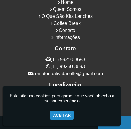
Home
Quem Somos
O Que São Kits Lanches
Coffee Break
Contato
Informações
Contato
(11) 99250-3693
(11) 99250-3693
contatoqualividacoffe@gmail.com
Localização
Rua Samurais, 27 - Vila Maria Alta - São
Este site usa cookies para garantir que você obtenha a
melhor experiência.
Paulo / SP - CEP: 02130-080
ACEITAR