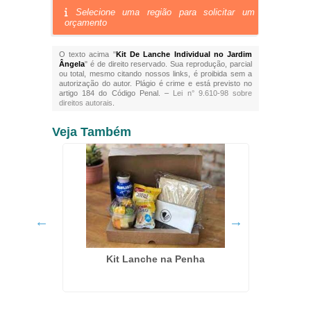
Selecione uma região para solicitar um
orçamento
O texto acima "
Kit De Lanche Individual no Jardim
Ângela
" é de direito reservado. Sua reprodução, parcial
ou total, mesmo citando nossos links, é proibida sem a
autorização do autor. Plágio é crime e está previsto no
artigo 184 do Código Penal. –
Lei n° 9.610-98 sobre
direitos autorais
.
Veja Também
edreira
Kit Lanche na Penha
Buff