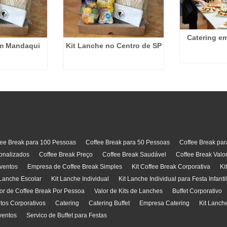
Catering e
em Mandaqui
Kit Lanche no Centro de SP
fee Break para 100 Pessoas
Coffee Break para 50 Pessoas
Coffee Break pa
onalizados
Coffee Break Preço
Coffee Break Saudável
Coffee Break Valo
ventos
Empresa de Coffee Break Simples
Kit Coffee Break Corporativa
Ki
 Lanche Escolar
Kit Lanche Individual
Kit Lanche Individual para Festa Infanti
or de Coffee Break Por Pessoa
Valor de Kits de Lanches
Buffet Corporativo
ntos Corporativos
Catering
Catering Buffet
Empresa Catering
Kit Lanch
ventos
Servico de Buffet para Festas