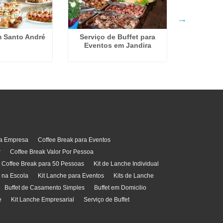
m Santo André
Serviço de Buffet para
Buffet
Eventos em Jandira
Al
ra Empresa
Coffee Break para Eventos
r
Coffee Break Valor Por Pessoa
t Coffee Break para 50 Pessoas
Kit de Lanche Individual
l na Escola
Kit Lanche para Eventos
Kits de Lanche
Buffet de Casamento Simples
Buffet em Domicilio
e
Kit Lanche Empresarial
Serviço de Buffet