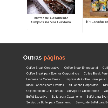
Buffet de Casamento
Kit Lanche 
Simples na Vila Gustavo
lar na Vila
a
Outras
páginas
Coffee Break Corporativo
Coffee Break Empresarial
Cof
Coffee Break para Eventos Corporativos
Coffee Break Pers
Empresa de Coffee Break
Empresa de Coffee Break para E
Kit de Lanches para Eventos
Kit Lanche Corporativo
Kit
Orçamento de Coffee Break
Serviço de Coffee Break
Val
Buffet Executivo
Buffet para Casamento
Buffet para Eve
Serviço de Buffet para Casamento
Serviço de Buffet para E