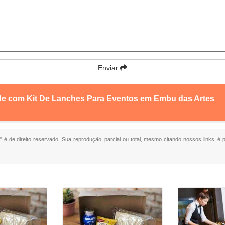
Enviar
nde com Kit De Lanches Para Eventos em Embu das Artes
s
" é de direito reservado. Sua reprodução, parcial ou total, mesmo citando nossos links, é 