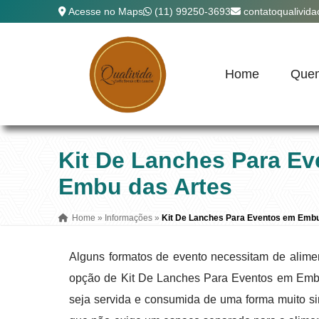
Acesse no Maps
(11) 99250-3693
contatoqualivid
Home
Que
Kit De Lanches Para E
Embu das Artes
Home
»
Informações
»
Kit De Lanches Para Eventos em Embu
Alguns formatos de evento necessitam de alime
opção de Kit De Lanches Para Eventos em Embu 
seja servida e consumida de uma forma muito sim