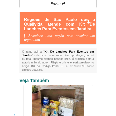
Enviar
Regiões de São Paulo que a
Qualivida atende com Kit De
Lanches Para Eventos em Jandira
Selecione uma região para solicitar um
orçamento
O texto acima "
Kit De Lanches Para Eventos em
Jandira
" é de direito reservado. Sua reprodução, parcial
ou total, mesmo citando nossos links, é proibida sem a
autorização do autor. Plágio é crime e está previsto no
artigo 184 do Código Penal. –
Lei n° 9.610-98 sobre
direitos autorais
.
Veja Também