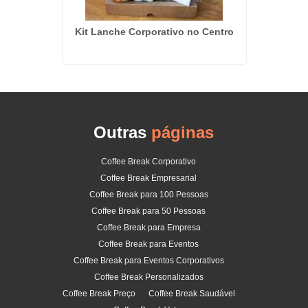
 na Vila
Kit Lanche Corporativo no Centro
Empresa
Outras
páginas
Coffee Break Corporativo
Coffee Break Empresarial
Coffee Break para 100 Pessoas
Coffee Break para 50 Pessoas
Coffee Break para Empresa
Coffee Break para Eventos
Coffee Break para Eventos Corporativos
Coffee Break Personalizados
Coffee Break Preço
Coffee Break Saudável