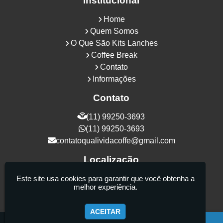
Institucional
Home
Quem Somos
O Que São Kits Lanches
Coffee Break
Contato
Informações
Contato
(11) 99250-3693
(11) 99250-3693
contatoqualividacoffe@gmail.com
Localização
Rua Samurais, 27 - Vila Maria Alta - São
Este site usa cookies para garantir que você obtenha a
melhor experiência.
Paulo / SP - CEP: 02130-080
ACEITAR