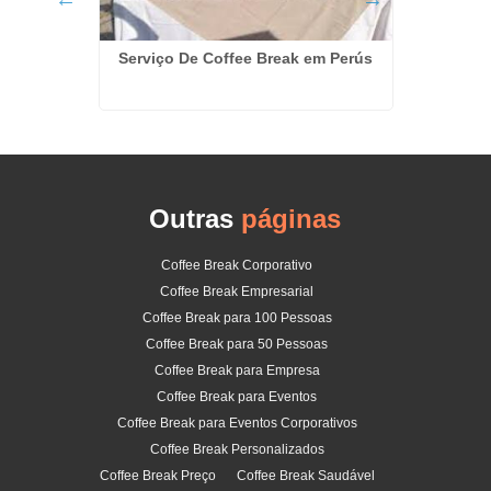
Serviço De Coffee Break em Perús
elém
Kits D
Outras
páginas
Coffee Break Corporativo
Coffee Break Empresarial
Coffee Break para 100 Pessoas
Coffee Break para 50 Pessoas
Coffee Break para Empresa
Coffee Break para Eventos
Coffee Break para Eventos Corporativos
Coffee Break Personalizados
Coffee Break Preço
Coffee Break Saudável