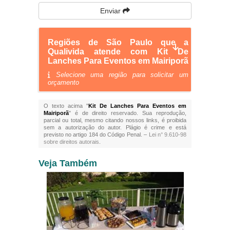
Enviar
Regiões de São Paulo que a
Qualivida atende com Kit De
Lanches Para Eventos em Mairiporã
Selecione uma região para solicitar um
orçamento
O texto acima "
Kit De Lanches Para Eventos em
Mairiporã
" é de direito reservado. Sua reprodução,
parcial ou total, mesmo citando nossos links, é proibida
sem a autorização do autor. Plágio é crime e está
previsto no artigo 184 do Código Penal. –
Lei n° 9.610-98
sobre direitos autorais
.
Veja Também