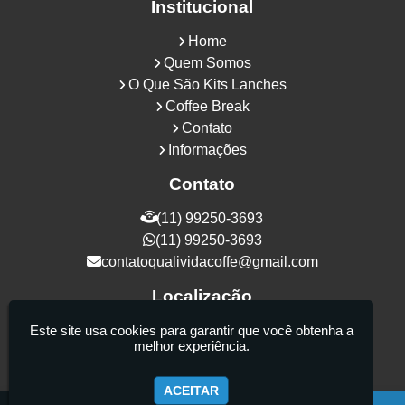
Institucional
Home
Quem Somos
O Que São Kits Lanches
Coffee Break
Contato
Informações
Contato
(11) 99250-3693
(11) 99250-3693
contatoqualividacoffe@gmail.com
Localização
Rua Samurais, 27 - Vila Maria Alta - São
Este site usa cookies para garantir que você obtenha a
melhor experiência.
Paulo / SP - CEP: 02130-080
ACEITAR