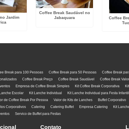
Coffee Break Saudável no
 no Jardim
Jabaquara
Coffee Br
ica
Tuc
fee Break para 100 Pessoas
Coffee Break para 50 Pessoas
Coffee Break pa
onalizados
Coffee Break Preço
Coffee Break Saudável
Coffee Break Valo
ventos
Empresa de Coffee Break Simples
Kit Coffee Break Corporativa
Ki
 Lanche Escolar
Kit Lanche Individual
Kit Lanche Individual para Festa Infanti
or de Coffee Break Por Pessoa
Valor de Kits de Lanches
Buffet Corporativo
ntos Corporativos
Catering
Catering Buffet
Empresa Catering
Kit Lanch
ventos
Servico de Buffet para Festas
ucional
Contato
L