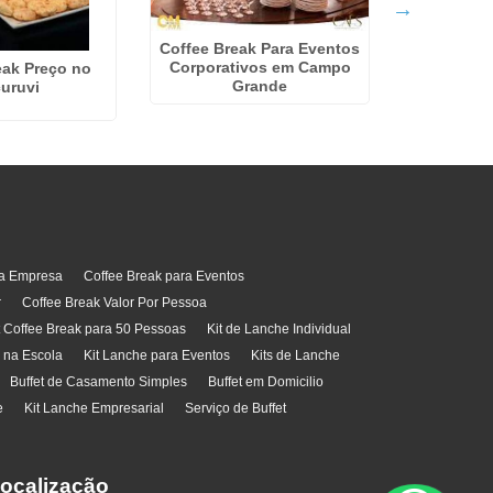
Cateri
In
Coffee Break Para Eventos
Corporativos em Campo
eak Preço no
Grande
uruvi
ra Empresa
Coffee Break para Eventos
r
Coffee Break Valor Por Pessoa
t Coffee Break para 50 Pessoas
Kit de Lanche Individual
l na Escola
Kit Lanche para Eventos
Kits de Lanche
Buffet de Casamento Simples
Buffet em Domicilio
e
Kit Lanche Empresarial
Serviço de Buffet
ocalização