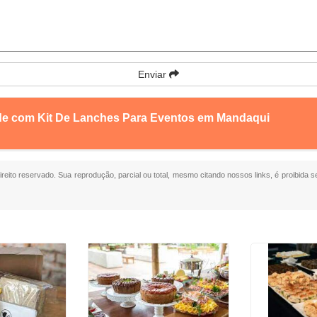
Enviar
nde com Kit De Lanches Para Eventos em Mandaqui
direito reservado. Sua reprodução, parcial ou total, mesmo citando nossos links, é proibida s