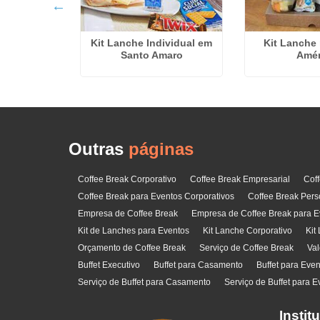
 Eventos
Kit Lanche Individual em
Kit Lanche
s em Rio
Santo Amaro
Amér
no
Outras
páginas
Coffee Break Corporativo
Coffee Break Empresarial
Cof
Coffee Break para Eventos Corporativos
Coffee Break Pers
Empresa de Coffee Break
Empresa de Coffee Break para E
Kit de Lanches para Eventos
Kit Lanche Corporativo
Kit
Orçamento de Coffee Break
Serviço de Coffee Break
Val
Buffet Executivo
Buffet para Casamento
Buffet para Eve
Serviço de Buffet para Casamento
Serviço de Buffet para E
Instit