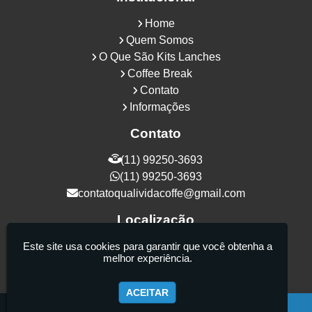
Home
Quem Somos
O Que São Kits Lanches
Coffee Break
Contato
Informações
Contato
(11) 99250-3693
(11) 99250-3693
contatoqualividacoffe@gmail.com
Localização
Rua Samurais, 27 - Vila Maria Alta - São
Este site usa cookies para garantir que você obtenha a
melhor experiência.
Paulo / SP - CEP: 02130-080
ACEITAR