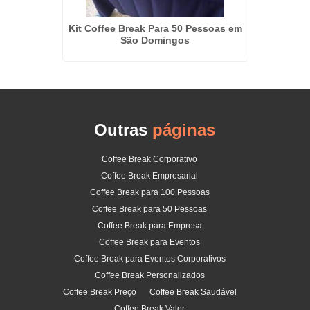
mento em
Kit Coffee Break Para 50 Pessoas em
Valor D
São Domingos
Outras
páginas
Coffee Break Corporativo
Coffee Break Empresarial
Coffee Break para 100 Pessoas
Coffee Break para 50 Pessoas
Coffee Break para Empresa
Coffee Break para Eventos
Coffee Break para Eventos Corporativos
Coffee Break Personalizados
Coffee Break Preço
Coffee Break Saudável
Coffee Break Valor