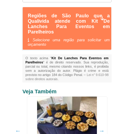
Regiões de São Paulo que a
Qualivida atende com Kit De
Lanches Para Eventos em
Parelheiros
Selecione uma região para solicitar um
orçamento
O texto acima "
Kit De Lanches Para Eventos em
Parelheiros
" é de direito reservado. Sua reprodução,
parcial ou total, mesmo citando nossos links, é proibida
sem a autorização do autor. Plágio é crime e está
previsto no artigo 184 do Código Penal. –
Lei n° 9.610-98
sobre direitos autorais
.
Veja Também