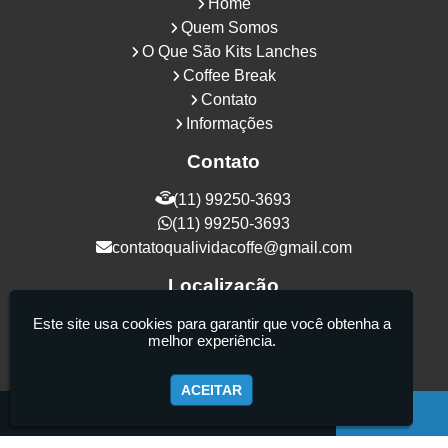
Home
Quem Somos
O Que São Kits Lanches
Coffee Break
Contato
Informações
Contato
(11) 99250-3693
(11) 99250-3693
contatoqualividacoffe@gmail.com
Localização
Rua Samurais, 27 - Vila Maria Alta - São
Este site usa cookies para garantir que você obtenha a
melhor experiência.
Paulo / SP - CEP: 02130-080
ACEITAR