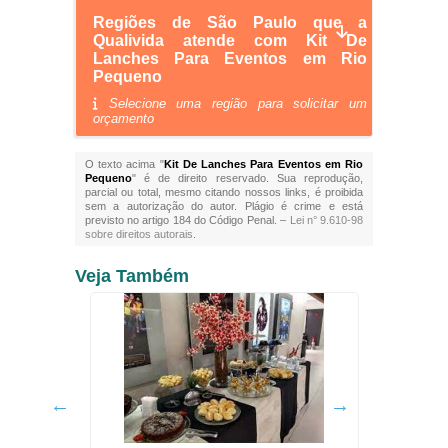
Regiões de São Paulo que a
Qualivida atende com Kit De
Lanches Para Eventos em Rio
Pequeno
Selecione uma região para solicitar um
orçamento
O texto acima "
Kit De Lanches Para Eventos em Rio
Pequeno
" é de direito reservado. Sua reprodução,
parcial ou total, mesmo citando nossos links, é proibida
sem a autorização do autor. Plágio é crime e está
previsto no artigo 184 do Código Penal. –
Lei n° 9.610-98
sobre direitos autorais
.
Veja Também
Serv