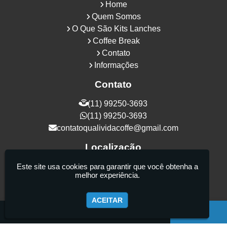
Home
Quem Somos
O Que São Kits Lanches
Coffee Break
Contato
Informações
Contato
(11) 99250-3693
(11) 99250-3693
contatoqualividacoffe@gmail.com
Localização
Rua Samurais, 27 - Vila Maria Alta - São
Este site usa cookies para garantir que você obtenha a
melhor experiência.
Paulo / SP - CEP: 02130-080
ACEITAR