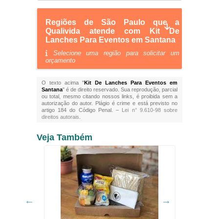
Regiões de São Paulo que a
Qualivida atende com Kit De
Lanches Para Eventos em Santana
Selecione uma região para solicitar um
orçamento
O texto acima "
Kit De Lanches Para Eventos em
Santana
" é de direito reservado. Sua reprodução, parcial
ou total, mesmo citando nossos links, é proibida sem a
autorização do autor. Plágio é crime e está previsto no
artigo 184 do Código Penal. –
Lei n° 9.610-98 sobre
direitos autorais
.
Veja Também