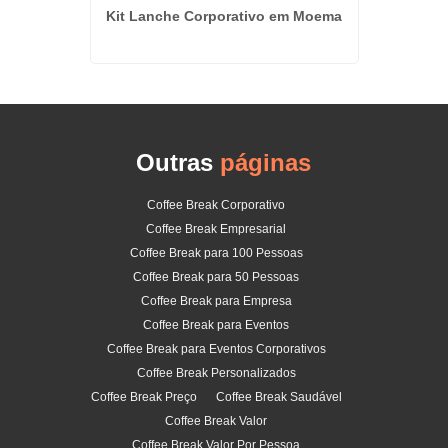
 em Alto
Kit Lanche Corporativo em Moema
Kit 
Outras
páginas
Coffee Break Corporativo
Coffee Break Empresarial
Coffee Break para 100 Pessoas
Coffee Break para 50 Pessoas
Coffee Break para Empresa
Coffee Break para Eventos
Coffee Break para Eventos Corporativos
Coffee Break Personalizados
Coffee Break Preço
Coffee Break Saudável
Coffee Break Valor
Coffee Break Valor Por Pessoa