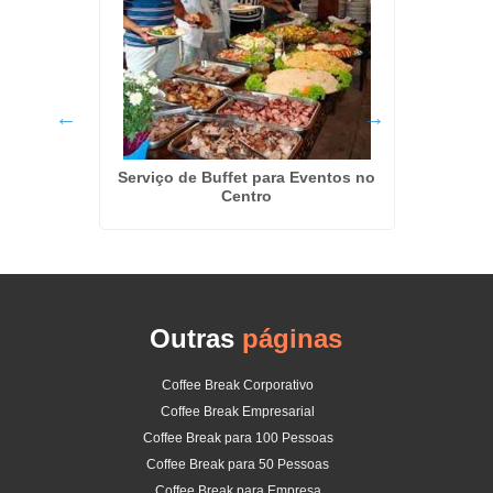
em José
Serviço de Buffet para Eventos no
Coffe
Centro
Outras
páginas
Coffee Break Corporativo
Coffee Break Empresarial
Coffee Break para 100 Pessoas
Coffee Break para 50 Pessoas
Coffee Break para Empresa