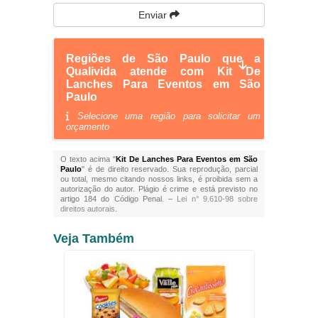
Enviar
Regiões de São Paulo que a
Qualivida atende com Kit De
Lanches Para Eventos em São
Paulo
Selecione uma região para solicitar um
orçamento
O texto acima "
Kit De Lanches Para Eventos em São
Paulo
" é de direito reservado. Sua reprodução, parcial
ou total, mesmo citando nossos links, é proibida sem a
autorização do autor. Plágio é crime e está previsto no
artigo 184 do Código Penal. –
Lei n° 9.610-98 sobre
direitos autorais
.
Veja Também