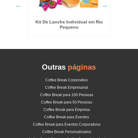
 Brooklin
Kit De Lanche Individual em Rio
Buffe
Pequeno
Outras
páginas
Coffee Break Corporativo
Coffee Break Empresarial
Coffee Break para 100 Pessoas
Coffee Break para 50 Pessoas
Coffee Break para Empresa
Coffee Break para Eventos
Coffee Break para Eventos Corporativos
Coffee Break Personalizados