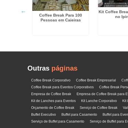
ativo no
Kit Coffee Bre
Coffee Break Para 100
vi
no Ipi
Pessoas em Caieiras
Outras
páginas
Coffee Break Corporativo
Coffee Break Empresarial
Cof
Coffee Break para Eventos Corporativos
Coffee Break Pers
Empresa de Coffee Break
Empresa de Coffee Break para E
Kit de Lanches para Eventos
Kit Lanche Corporativo
Kit
Orçamento de Coffee Break
Serviço de Coffee Break
Val
Buffet Executivo
Buffet para Casamento
Buffet para Eve
Serviço de Buffet para Casamento
Serviço de Buffet para E