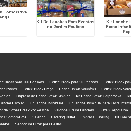
ak Corporativa
ranga
Kit De Lanches Para Eventos
Kit Lanche I
no Jardim Paulista
Festa Infant
Rep
fee Break para 100 Pessoas
Coffee Break para 50 Pessoas
Coffee Break pa
onalizados
Coffee Break Preço
Coffee Break Saudável
Coffee Break Valo
ventos
Empresa de Coffee Break Simples
Kit Coffee Break Corporativa
Ki
 Lanche Escolar
Kit Lanche Individual
Kit Lanche Individual para Festa Infanti
or de Coffee Break Por Pessoa
Valor de Kits de Lanches
Buffet Corporativo
ntos Corporativos
Catering
Catering Buffet
Empresa Catering
Kit Lanch
ventos
Servico de Buffet para Festas