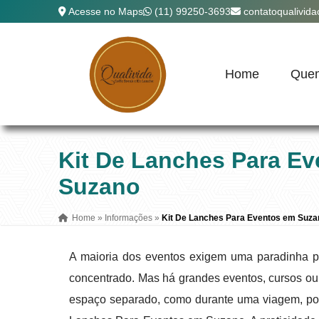
Acesse no Maps
(11) 99250-3693
contatoqualivid
Home
Que
Kit De Lanches Para E
Suzano
Home
»
Informações
»
Kit De Lanches Para Eventos em Suza
A maioria dos eventos exigem uma paradinha par
concentrado. Mas há grandes eventos, cursos ou
espaço separado, como durante uma viagem, po