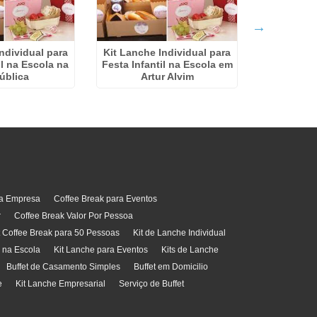
ndividual para
Kit Lanche Individual para
Coffee 
il na Escola na
Festa Infantil na Escola em
In
ública
Artur Alvim
ra Empresa
Coffee Break para Eventos
r
Coffee Break Valor Por Pessoa
t Coffee Break para 50 Pessoas
Kit de Lanche Individual
l na Escola
Kit Lanche para Eventos
Kits de Lanche
Buffet de Casamento Simples
Buffet em Domicilio
e
Kit Lanche Empresarial
Serviço de Buffet