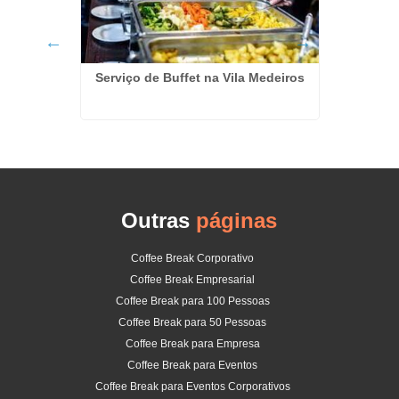
Serviço de Buffet na Vila Medeiros
oas na
Buffe
Outras
páginas
Coffee Break Corporativo
Coffee Break Empresarial
Coffee Break para 100 Pessoas
Coffee Break para 50 Pessoas
Coffee Break para Empresa
Coffee Break para Eventos
Coffee Break para Eventos Corporativos