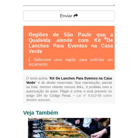
Enviar
Regiões de São Paulo que a
Qualivida atende com Kit De
Lanches Para Eventos na Casa
Verde
Selecione uma região para solicitar um
orçamento
O texto acima "
Kit De Lanches Para Eventos na Casa
Verde
" é de direito reservado. Sua reprodução, parcial
ou total, mesmo citando nossos links, é proibida sem a
autorização do autor. Plágio é crime e está previsto no
artigo 184 do Código Penal. –
Lei n° 9.610-98 sobre
direitos autorais
.
Veja Também