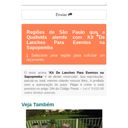
Enviar
Regiões de São Paulo que a
Qualivida atende com Kit De
Lanches Para Eventos na
Sapopemba
Selecione uma região para solicitar um
orçamento
O texto acima "
Kit De Lanches Para Eventos na
Sapopemba
" é de direito reservado. Sua reprodução,
parcial ou total, mesmo citando nossos links, é proibida
sem a autorização do autor. Plágio é crime e está
previsto no artigo 184 do Código Penal. –
Lei n° 9.610-98
sobre direitos autorais
.
Veja Também