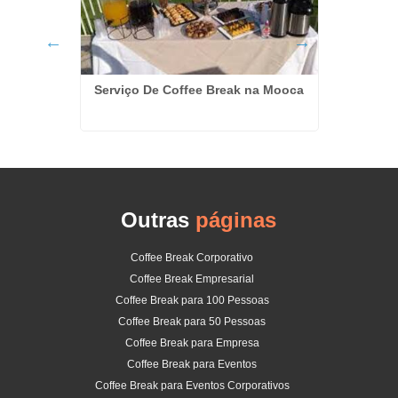
os no
Serviço De Coffee Break na Mooca
Servi
Outras
páginas
Coffee Break Corporativo
Coffee Break Empresarial
Coffee Break para 100 Pessoas
Coffee Break para 50 Pessoas
Coffee Break para Empresa
Coffee Break para Eventos
Coffee Break para Eventos Corporativos