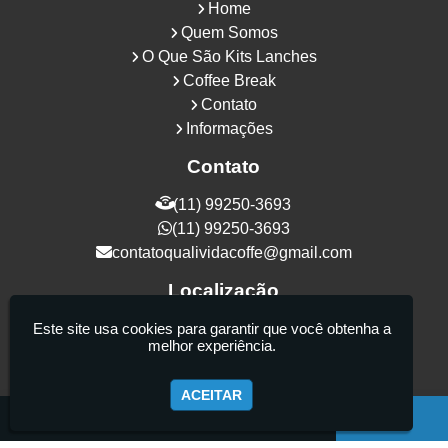
Home
Quem Somos
O Que São Kits Lanches
Coffee Break
Contato
Informações
Contato
(11) 99250-3693
(11) 99250-3693
contatoqualividacoffe@gmail.com
Localização
Rua Samurais, 27 - Vila Maria Alta - São
Este site usa cookies para garantir que você obtenha a
melhor experiência.
Paulo / SP - CEP: 02130-080
ACEITAR