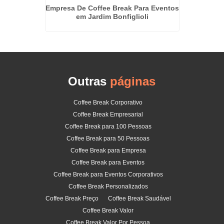
taim Bibi
Empresa De Coffee Break Para Eventos
Empresa
em Jardim Bonfiglioli
Outras
páginas
Coffee Break Corporativo
Coffee Break Empresarial
Coffee Break para 100 Pessoas
Coffee Break para 50 Pessoas
Coffee Break para Empresa
Coffee Break para Eventos
Coffee Break para Eventos Corporativos
Coffee Break Personalizados
Coffee Break Preço
Coffee Break Saudável
Coffee Break Valor
Coffee Break Valor Por Pessoa