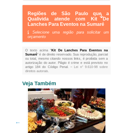
Regiões de São Paulo que a
Qualivida atende com Kit De
Lanches Para Eventos na Sumaré
Selecione uma região para solicitar um
orçamento
O texto acima "
Kit De Lanches Para Eventos na
Sumaré
" é de direito reservado. Sua reprodução, parcial
ou total, mesmo citando nossos links, é proibida sem a
autorização do autor. Plágio é crime e está previsto no
artigo 184 do Código Penal. –
Lei n° 9.610-98 sobre
direitos autorais
.
Veja Também