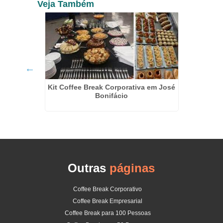
Veja Também
Kit Coffee Break Corporativa em José
 Morumbi
Kit De
Bonifácio
Outras
páginas
Coffee Break Corporativo
Coffee Break Empresarial
Coffee Break para 100 Pessoas