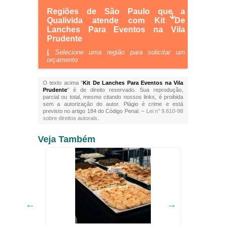
Regiões de São Paulo que a
Qualivida atende com Kit De
Lanches Para Eventos na Vila
Prudente
Selecione uma região para solicitar um
orçamento
O texto acima "
Kit De Lanches Para Eventos na Vila
Prudente
" é de direito reservado. Sua reprodução,
parcial ou total, mesmo citando nossos links, é proibida
sem a autorização do autor. Plágio é crime e está
previsto no artigo 184 do Código Penal. –
Lei n° 9.610-98
sobre direitos autorais
.
Veja Também