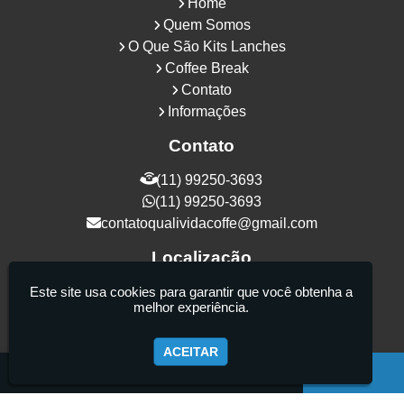
Home
Quem Somos
O Que São Kits Lanches
Coffee Break
Contato
Informações
Contato
(11) 99250-3693
(11) 99250-3693
contatoqualividacoffe@gmail.com
Localização
Rua Samurais, 27 - Vila Maria Alta - São
Este site usa cookies para garantir que você obtenha a
melhor experiência.
Paulo / SP - CEP: 02130-080
ACEITAR