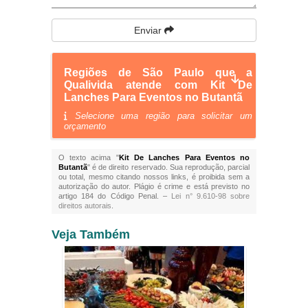
Enviar
Regiões de São Paulo que a
Qualivida atende com Kit De
Lanches Para Eventos no Butantã
Selecione uma região para solicitar um
orçamento
O texto acima "
Kit De Lanches Para Eventos no
Butantã
" é de direito reservado. Sua reprodução, parcial
ou total, mesmo citando nossos links, é proibida sem a
autorização do autor. Plágio é crime e está previsto no
artigo 184 do Código Penal. –
Lei n° 9.610-98 sobre
direitos autorais
.
Veja Também