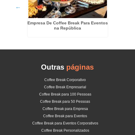
maré
Empresa De Coffee Break Para Eventos
Kit La
na República
Outras
páginas
Coffee Break Corporativo
Coffee Break Empresarial
Coffee Break para 100 Pessoas
Coffee Break para 50 Pessoas
Coffee Break para Empresa
Coffee Break para Eventos
Coffee Break para Eventos Corporativos
Coffee Break Personalizados