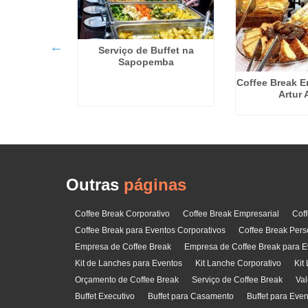
Serviço de Buffet na
Sapopemba
Coffee Break E
Valor Por
Artur 
a Carrão
Outras
páginas
Coffee Break Corporativo
Coffee Break Empresarial
Cof
Coffee Break para Eventos Corporativos
Coffee Break Pers
Empresa de Coffee Break
Empresa de Coffee Break para E
Kit de Lanches para Eventos
Kit Lanche Corporativo
Kit
Orçamento de Coffee Break
Serviço de Coffee Break
Val
Buffet Executivo
Buffet para Casamento
Buffet para Eve