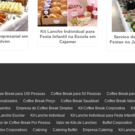
Kit Lanche Individual para
mpresarial em
Festa Infantil na Escola em
Servico de
Alvim
Cajamar
Festas no J
fee Break para 100 Pessoas
Coffee Break para 50 Pessoas
Coffee Break pa
onalizados
Coffee Break Preço
Coffee Break Saudável
Coffee Break Valo
ventos
Empresa de Coffee Break Simples
Kit Coffee Break Corporativa
Ki
 Lanche Escolar
Kit Lanche Individual
Kit Lanche Individual para Festa Infanti
or de Coffee Break Por Pessoa
Valor de Kits de Lanches
Buffet Corporativo
ntos Corporativos
Catering
Catering Buffet
Empresa Catering
Kit Lanch