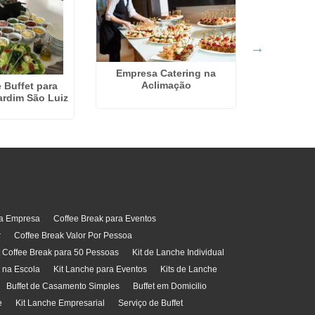
Serviço De
Parqu
Empresa Catering na
Aclimação
 Buffet para
ardim São Luiz
ra Empresa
Coffee Break para Eventos
r
Coffee Break Valor Por Pessoa
t Coffee Break para 50 Pessoas
Kit de Lanche Individual
l na Escola
Kit Lanche para Eventos
Kits de Lanche
Buffet de Casamento Simples
Buffet em Domicilio
e
Kit Lanche Empresarial
Serviço de Buffet