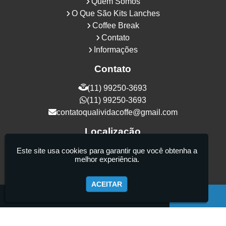
Quem Somos
O Que São Kits Lanches
Coffee Break
Contato
Informações
Contato
(11) 99250-3693
(11) 99250-3693
contatoqualividacoffe@gmail.com
Localização
Rua Samurais, 27 - Vila Maria Alta - São
Este site usa cookies para garantir que você obtenha a
melhor experiência.
Paulo / SP - CEP: 02130-080
ACEITAR