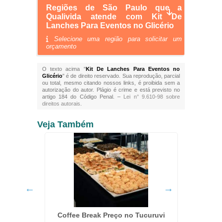
Regiões de São Paulo que a
Qualivida atende com Kit De
Lanches Para Eventos no Glicério
Selecione uma região para solicitar um
orçamento
O texto acima "
Kit De Lanches Para Eventos no
Glicério
" é de direito reservado. Sua reprodução, parcial
ou total, mesmo citando nossos links, é proibida sem a
autorização do autor. Plágio é crime e está previsto no
artigo 184 do Código Penal. –
Lei n° 9.610-98 sobre
direitos autorais
.
Veja Também
ande São
Coffee Break Preço no Tucuruvi
Servi