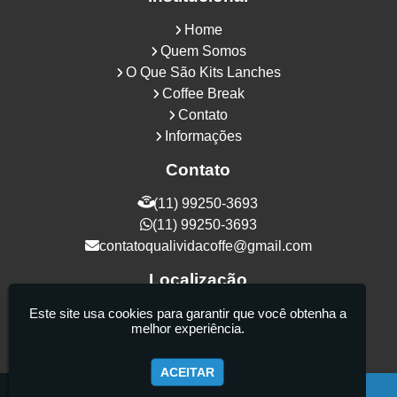
Home
Quem Somos
O Que São Kits Lanches
Coffee Break
Contato
Informações
Contato
(11) 99250-3693
(11) 99250-3693
contatoqualividacoffe@gmail.com
Localização
Rua Samurais, 27 - Vila Maria Alta - São
Este site usa cookies para garantir que você obtenha a
melhor experiência.
Paulo / SP - CEP: 02130-080
ACEITAR