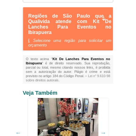
Regiões de São Paulo que a
Qualivida atende com Kit De
Lanches Para Eventos no
Ibirapuera
Selecione uma região para solicitar um
orçamento
O texto acima "
Kit De Lanches Para Eventos no
Ibirapuera
" é de direito reservado. Sua reprodução,
parcial ou total, mesmo citando nossos links, é proibida
sem a autorização do autor. Plágio é crime e está
previsto no artigo 184 do Código Penal. –
Lei n° 9.610-98
sobre direitos autorais
.
Veja Também