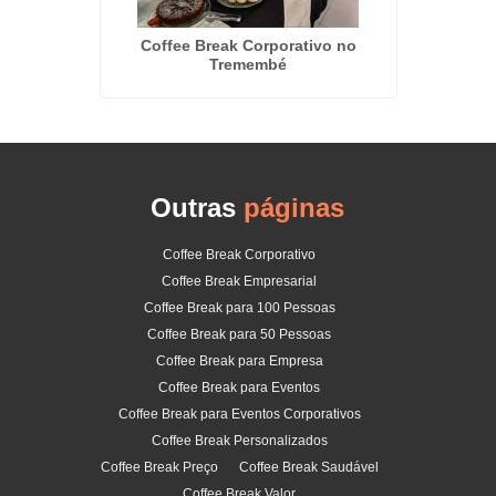
Buffet 
 em
Coffee Break Corporativo no
Tremembé
Outras
páginas
Coffee Break Corporativo
Coffee Break Empresarial
Coffee Break para 100 Pessoas
Coffee Break para 50 Pessoas
Coffee Break para Empresa
Coffee Break para Eventos
Coffee Break para Eventos Corporativos
Coffee Break Personalizados
Coffee Break Preço
Coffee Break Saudável
Coffee Break Valor