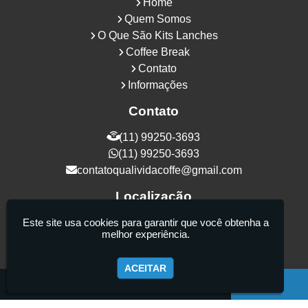
Home
Quem Somos
O Que São Kits Lanches
Coffee Break
Contato
Informações
Contato
(11) 99250-3693
(11) 99250-3693
contatoqualividacoffe@gmail.com
Localização
Rua Samurais, 27 - Vila Maria Alta - São
Este site usa cookies para garantir que você obtenha a
melhor experiência.
Paulo / SP - CEP: 02130-080
ACEITAR