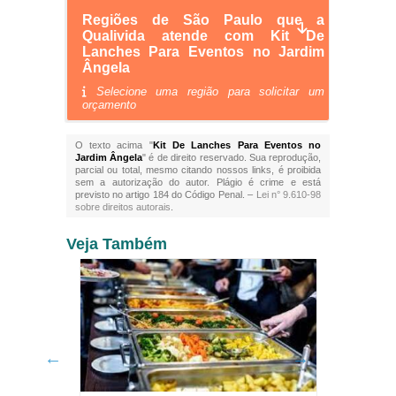
Regiões de São Paulo que a
Qualivida atende com Kit De
Lanches Para Eventos no Jardim
Ângela
Selecione uma região para solicitar um
orçamento
O texto acima "
Kit De Lanches Para Eventos no
Jardim Ângela
" é de direito reservado. Sua reprodução,
parcial ou total, mesmo citando nossos links, é proibida
sem a autorização do autor. Plágio é crime e está
previsto no artigo 184 do Código Penal. –
Lei n° 9.610-98
sobre direitos autorais
.
Veja Também
Matilde