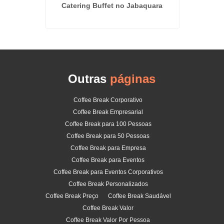
Catering Buffet no Jabaquara
Cater
Outras
páginas
Coffee Break Corporativo
Coffee Break Empresarial
Coffee Break para 100 Pessoas
Coffee Break para 50 Pessoas
Coffee Break para Empresa
Coffee Break para Eventos
Coffee Break para Eventos Corporativos
Coffee Break Personalizados
Coffee Break Preço
Coffee Break Saudável
Coffee Break Valor
Coffee Break Valor Por Pessoa