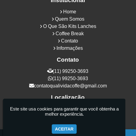
Institucional
Home
Quem Somos
O Que São Kits Lanches
Coffee Break
Contato
Informações
Contato
(11) 99250-3693
(11) 99250-3693
contatoqualividacoffe@gmail.com
Localização
Rua Samurais, 27 - Vila Maria Alta - São
Este site usa cookies para garantir que você obtenha a
melhor experiência.
Paulo / SP - CEP: 02130-080
ACEITAR