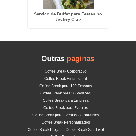
em Cotia
Servico de Buffet para Festas no
Servi
Jockey Club
Outras
páginas
Coffee Break Corporativo
Coffee Break Empresarial
Coffee Break para 100 Pessoas
Coffee Break para 50 Pessoas
Coffee Break para Empresa
Coffee Break para Eventos
Coffee Break para Eventos Corporativos
Coffee Break Personalizados
Coffee Break Preço
Coffee Break Saudável