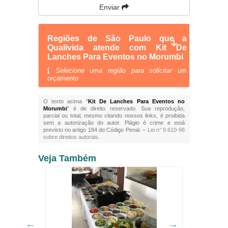
Enviar
Regiões de São Paulo que a
Qualivida atende com Kit De
Lanches Para Eventos no Morumbi
Selecione uma região para solicitar um
orçamento
O texto acima "
Kit De Lanches Para Eventos no
Morumbi
" é de direito reservado. Sua reprodução,
parcial ou total, mesmo citando nossos links, é proibida
sem a autorização do autor. Plágio é crime e está
previsto no artigo 184 do Código Penal. –
Lei n° 9.610-98
sobre direitos autorais
.
Veja Também