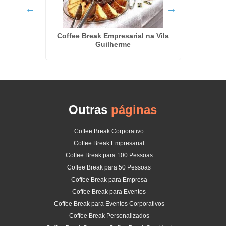
 no Brás
Coffee Break Empresarial na Vila
Coffe
Guilherme
Outras
páginas
Coffee Break Corporativo
Coffee Break Empresarial
Coffee Break para 100 Pessoas
Coffee Break para 50 Pessoas
Coffee Break para Empresa
Coffee Break para Eventos
Coffee Break para Eventos Corporativos
Coffee Break Personalizados