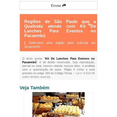
Enviar
Regiões de São Paulo que a
Qualivida atende com Kit De
Lanches Para Eventos no
Pacaembú
Selecione uma região para solicitar um
orçamento
O texto acima "
Kit De Lanches Para Eventos no
Pacaembú
" é de direito reservado. Sua reprodução,
parcial ou total, mesmo citando nossos links, é proibida
sem a autorização do autor. Plágio é crime e está
previsto no artigo 184 do Código Penal. –
Lei n° 9.610-98
sobre direitos autorais
.
Veja Também