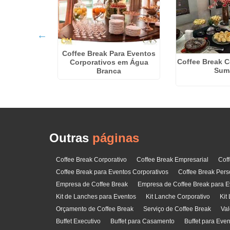
ffet para
Coffee Break Para Eventos
Coffee Break C
apopemba
Corporativos em Água
Sum
Branca
Outras
páginas
Coffee Break Corporativo
Coffee Break Empresarial
Cof
Coffee Break para Eventos Corporativos
Coffee Break Pers
Empresa de Coffee Break
Empresa de Coffee Break para E
Kit de Lanches para Eventos
Kit Lanche Corporativo
Kit
Orçamento de Coffee Break
Serviço de Coffee Break
Val
Buffet Executivo
Buffet para Casamento
Buffet para Eve