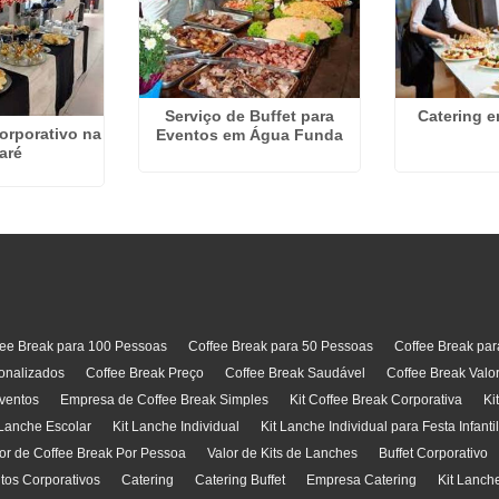
Serviço de Buffet para
Catering 
orporativo na
Eventos em Água Funda
aré
fee Break para 100 Pessoas
Coffee Break para 50 Pessoas
Coffee Break pa
onalizados
Coffee Break Preço
Coffee Break Saudável
Coffee Break Valo
ventos
Empresa de Coffee Break Simples
Kit Coffee Break Corporativa
Ki
 Lanche Escolar
Kit Lanche Individual
Kit Lanche Individual para Festa Infanti
or de Coffee Break Por Pessoa
Valor de Kits de Lanches
Buffet Corporativo
ntos Corporativos
Catering
Catering Buffet
Empresa Catering
Kit Lanch