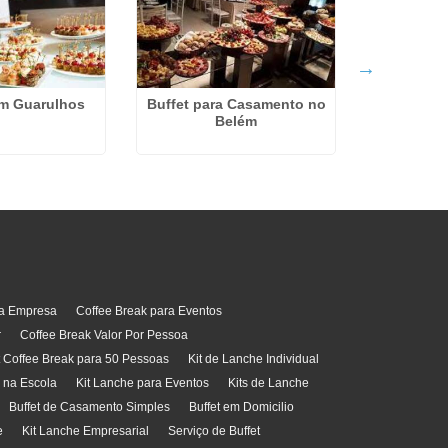
em Guarulhos
Buffet para Casamento no
Kit Lanch
Belém
Parqu
ra Empresa
Coffee Break para Eventos
r
Coffee Break Valor Por Pessoa
t Coffee Break para 50 Pessoas
Kit de Lanche Individual
l na Escola
Kit Lanche para Eventos
Kits de Lanche
Buffet de Casamento Simples
Buffet em Domicilio
e
Kit Lanche Empresarial
Serviço de Buffet