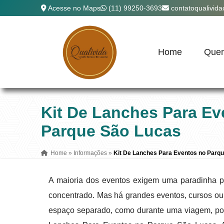
Acesse no Maps
(11) 99250-3693
contatoqualivid
Home
Que
Kit De Lanches Para Ev
Parque São Lucas
Home
»
Informações
»
Kit De Lanches Para Eventos no Parq
A maioria dos eventos exigem uma paradinha par
concentrado. Mas há grandes eventos, cursos ou
espaço separado, como durante uma viagem, po